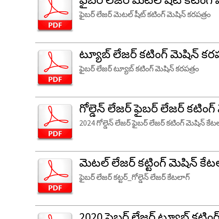
ఫైబర్ లేజర్ మెటల్ షీట్ కటింగ్ మెషిన్ కరపత్రం
ట్యూబ్ లేజర్ కటింగ్ మెషిన్ కరపత
ఫైబర్ లేజర్ ట్యూబ్ కటింగ్ మెషిన్ కరపత్రం
గోల్డెన్ లేజర్ ఫైబర్ లేజర్ కటింగ
2024 గోల్డెన్ లేజర్ ఫైబర్ లేజర్ కటింగ్ మెషిన్ కేట
మెటల్ లేజర్ కట్టింగ్ మెషిన్ కేట
ఫైబర్ లేజర్ కట్టర్_గోల్డెన్ లేజర్ కేటలాగ్
2020 ఫైబర్ లేజర్ ట్యూబ్ కటింగ్ మ