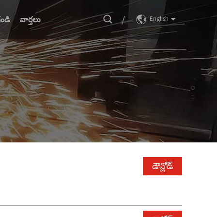
/
చండి
వార్తలు
English
డౌన్లోడ్