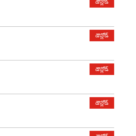
డౌన్లోడ్
డౌన్లోడ్
డౌన్లోడ్
డౌన్లోడ్