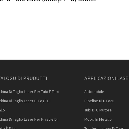
TALOGU DI PRUDUTTI
APPLICAZIONI LASE
hina Di Taglio Laser Per Tubi È Tubi
Automobile
hina Di Taglio Laser Di Fogli Di
Pipeline Di U Focu
llo
Tubi Di U Mutore
hina Di Taglio Laser Per Piastre Di
Mobili In Metallo
llo È Tubi
Trasfurmazione Di Tubi