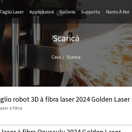
Tagliu Laser
Applicazioni
Galleria
Supportu
Nantu À Noi
Scaricà
Casa
Scaricà
glio robot 3D à fibra laser 2024 Golden Laser
aser à fibra
e laser à fibra Opusculu 2024 Golden Laser