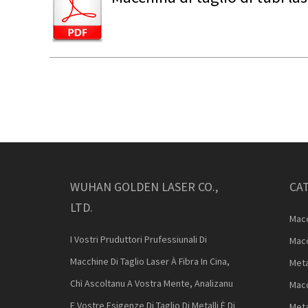
WUHAN GOLDEN LASER CO.,
CA
LTD.
Macc
I Vostri Pruduttori Prufessiunali Di
Macc
Macchine Di Taglio Laser À Fibra In Cina,
Meta
Chì Ascoltanu A Vostra Mente, Analizanu
Macc
E Vostre Esigenze Di Taglio Di Metalli È Di
Meta