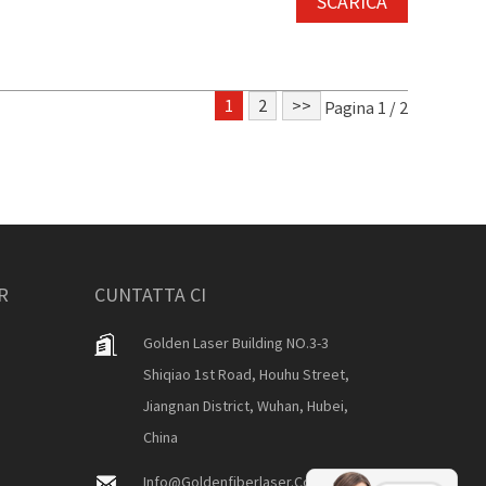
SCARICÀ
1
2
>>
Pagina 1 / 2
R
CUNTATTA CI
Golden Laser Building NO.3-3
Shiqiao 1st Road, Houhu Street,
Jiangnan District, Wuhan, Hubei,
China
Info@goldenfiberlaser.com