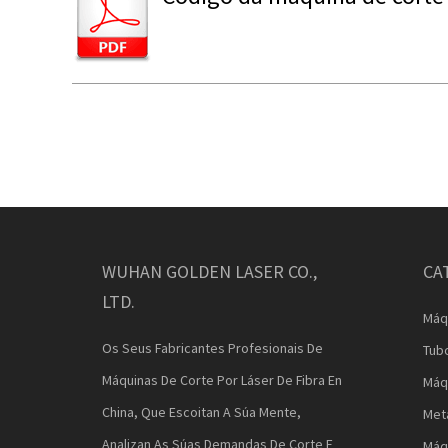
WUHAN GOLDEN LASER CO.,
CA
LTD.
Máq
Os Seus Fabricantes Profesionais De
Tub
Máquinas De Corte Por Láser De Fibra En
Máq
China, Que Escoitan A Súa Mente,
Met
Analizan As Súas Demandas De Corte E
Máqu