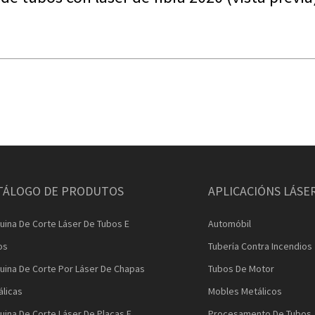
TÁLOGO DE PRODUTOS
APLICACIÓNS LÁSE
uina De Corte Láser De Tubos E
Automóbil
os
Tubería Contra Incendios
uina De Corte Por Láser De Chapas
Tubos De Motor
álicas
Mobles Metálicos
ina De Corte Láser De Placas E
Procesamento De Tubos