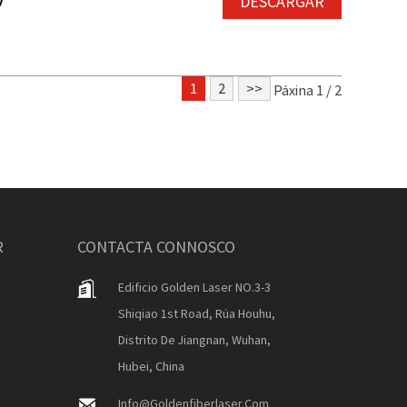
DESCARGAR
1
2
>>
Páxina 1 / 2
R
CONTACTA CONNOSCO
Edificio Golden Laser NO.3-3
Shiqiao 1st Road, Rúa Houhu,
Distrito De Jiangnan, Wuhan,
Hubei, China
Info@goldenfiberlaser.com