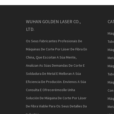
WUHAN GOLDEN LASER CO.,
CA
LTD.
Máq
Os Seus Fabricantes Profesionais De
Tub
Máquinas De Corte Por Láser De Fibra En
Máq
China, Que Escoitan A Súa Mente,
Met
Analizan As Súas Demandas De Corte E
Máqu
Soldadura De Metal E Melloran A Súa
Tub
Eficiencia De Produción. Envíenos A Súa
Máq
Consulta E Ofrecerémoslle Unha
Con
Solución De Máquina De Corte Por Láser
Máq
De Fibra Viable Para Os Seus Detalles Da
Met