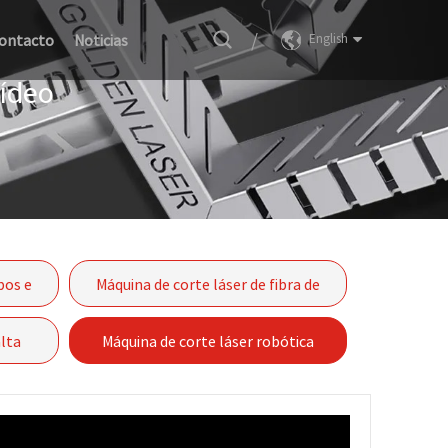
/
ontacto
Noticias
English
Vídeo
bos e
Máquina de corte láser de fibra de
mesa única serie GF
alta
Máquina de corte láser robótica