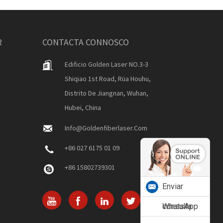
R
CONTACTA CONNOSCO
Edificio Golden Laser NO.3-3
Shiqiao 1st Road, Rúa Houhu,
Distrito De Jiangnan, Wuhan,
Hubei, China
Info@goldenfiberlaser.com
+86 027 6175 01 09
+86 15802739301
Enviar
consulta
WhatsApp