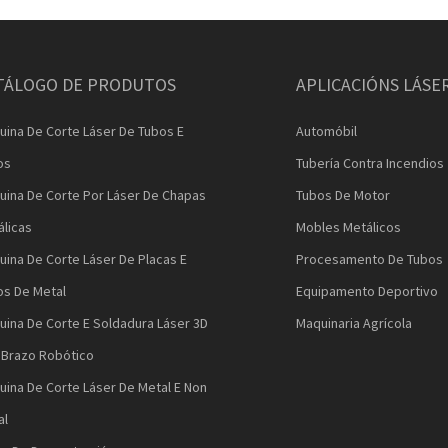
TÁLOGO DE PRODUTOS
APLICACIÓNS LÁSE
uina De Corte Láser De Tubos E
Automóbil
os
Tubería Contra Incendios
uina De Corte Por Láser De Chapas
Tubos De Motor
álicas
Mobles Metálicos
ina De Corte Láser De Placas E
Procesamento De Tubos
os De Metal
Equipamento Deportivo
uina De Corte E Soldadura Láser 3D
Maquinaria Agrícola
 Brazo Robótico
uina De Corte Láser De Metal E Non
al