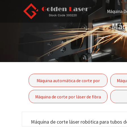
Máquina D
Máqu
Máquina automática de corte por
Máqui
láser de fibra de tubos Serie P-(A)
Máquina de corte por láser de fibra
con motor lineal-GF-6060
Máquina de corte láser robótica para tubos 