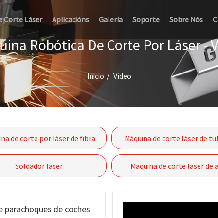
e Corte Láser
Aplicacións
Galería
Soporte
Sobre Nós
C
ina Robótica De Corte Por Láser - 
Inicio
Vídeo
na de corte por láser de fibra
Máquina de corte láser de tu
pechada
placas
Soldador láser
Máquina de corte láser de 
potencia
de parachoques de coches