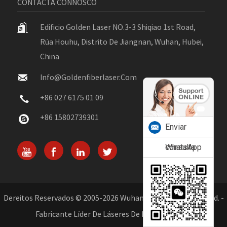
CONTACTA CONNOSCO
Edificio Golden Laser NO.3-3 Shiqiao 1st Road,
Rúa Houhu, Distrito De Jiangnan, Wuhan, Hubei,
China
Info@goldenfiberlaser.com
+86 027 6175 01 09
+86 15802739301
Enviar
consulta
WhatsApp
Dereitos Reservados © 2005-2026 Wuhan Golden Laser Co., Ltd. -
Fabricante Líder De Láseres De Fibra En China.