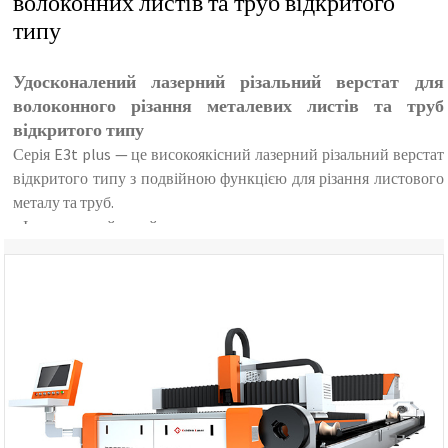
волоконних листів та труб відкритого
типу
Удосконалений лазерний різальний верстат для
волоконного різання металевих листів та труб
відкритого типу
Серія E3t plus — це високоякісний лазерний різальний верстат
відкритого типу з подвійною функцією для різання листового
металу та труб.
Інтегрований дизайн
забезпечує подвійні функції різання для металевих листів та
труб.
незалежна електрична шафа