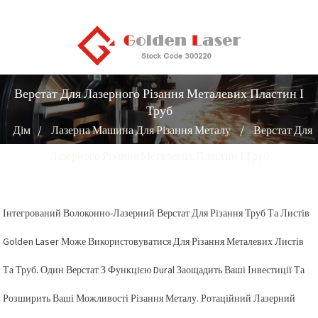
Верстат Для Лазерного Різання Металевих Пластин І
Труб
Дім
Лазерна Машина Для Різання Металу
Верстат Для
Лазерного Різання Металевих Пластин І Труб
Інтегрований Волоконно-Лазерний Верстат Для Різання Труб Та Листів
Golden Laser Може Використовуватися Для Різання Металевих Листів
Та Труб. Один Верстат З Функцією Dural Заощадить Ваші Інвестиції Та
Розширить Ваші Можливості Різання Металу. Ротаційний Лазерний