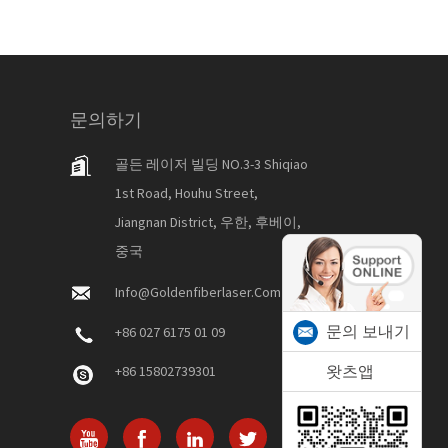
문의하기
골든 레이저 빌딩 NO.3-3 Shiqiao
1st Road, Houhu Street,
Jiangnan District, 우한, 후베이,
중국
Info@goldenfiberlaser.com
문의 보내기
+86 027 6175 01 09
왓츠앱
+86 15802739301