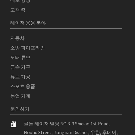
데모 영상
고객 측
레이저 응용 분야
자동차
소방 파이프라인
모터 튜브
금속 가구
튜브 가공
스포츠 용품
농업 기계
문의하기
골든 레이저 빌딩 NO.3-3 Shiqiao 1st Road,
Houhu Street, Jiangnan District, 우한, 후베이,