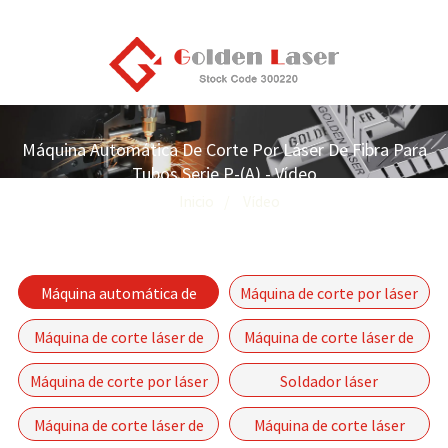
Máquina Automática De Corte Por Láser De Fibra Para
Tubos Serie P-(A) - Vídeo
Inicio
Vídeo
Máquina automática de
Máquina de corte por láser
corte por láser de fibra de
de fibra pechada
Máquina de corte láser de
Máquina de corte láser de
tubos Serie P-(A)
tubos e placas
fibra de mesa única serie
Máquina de corte por láser
Soldador láser
GF
de fibra con motor lineal-
Máquina de corte láser de
Máquina de corte láser