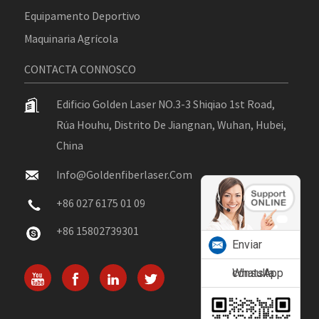
Equipamento Deportivo
Maquinaria Agrícola
CONTACTA CONNOSCO
Edificio Golden Laser NO.3-3 Shiqiao 1st Road,
Rúa Houhu, Distrito De Jiangnan, Wuhan, Hubei,
China
Info@goldenfiberlaser.com
+86 027 6175 01 09
+86 15802739301
Enviar
consulta
WhatsApp