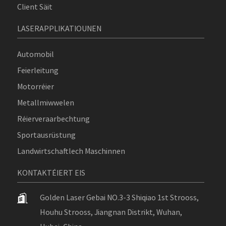
Client Säit
LASERAPPLIKATIOUNEN
Automobil
Feierleitung
Motorréier
Metallmiwwelen
Réierveraarbechtung
Sportausrüstung
Landwirtschaftlech Maschinnen
KONTAKTÉIERT EIS
Golden Laser Gebai NO.3-3 Shiqiao 1st Strooss,
Houhu Strooss, Jiangnan Distrikt, Wuhan,