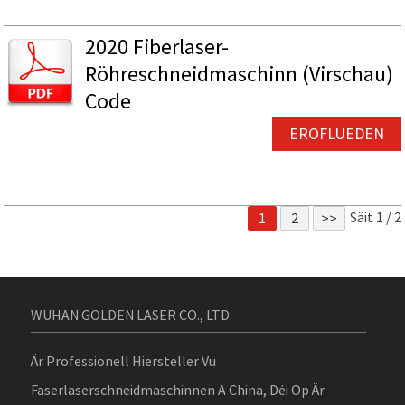
2020 Fiberlaser-
Röhreschneidmaschinn (Virschau)
Code
EROFLUEDEN
Säit 1 / 2
1
2
>>
WUHAN GOLDEN LASER CO., LTD.
Är Professionell Hiersteller Vu
Faserlaserschneidmaschinnen A China, Déi Op Är