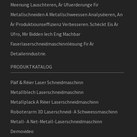
Meenung Lauschteren, Är Ufuerderunge Fir
Metallschneiden A Metallschweessen Analyséieren, An
Är Produktiounseffizienz Verbesseren. Schéckt Eis Är
Ufro, Mir Bidden Iech Eng Machbar
Faserlaserschneidmaschinnléisung Fir Är
Detailerindustrie.
PRODUKTKATALOG
Päif & Réier Laser Schneidmaschinn
Metallblech Laserschneidmaschinn
Metallplack A Réier Laserschneidmaschinn
Roboterarm 3D Laserschneid- A Schweessmaschinn
Metall- A Net-Metall-Laserschneidmaschinn
Demovideo