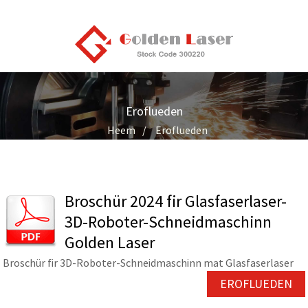
Eroflueden
Heem
Eroflueden
Broschür 2024 fir Glasfaserlaser-
3D-Roboter-Schneidmaschinn
Golden Laser
Broschür fir 3D-Roboter-Schneidmaschinn mat Glasfaserlaser
EROFLUEDEN