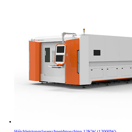
Héichleistungslaserschneidmaschinn 12KW (12000W)