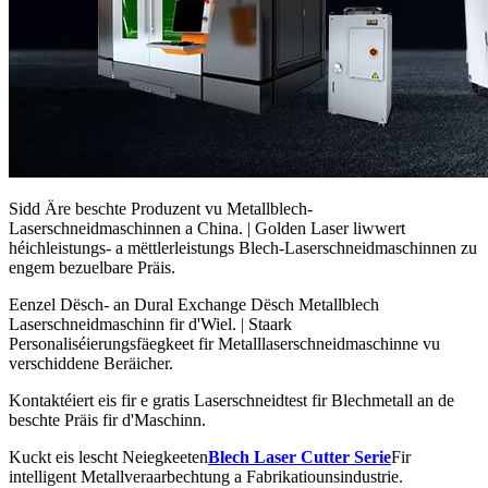
Sidd Äre beschte Produzent vu Metallblech-
Laserschneidmaschinnen a China. | Golden Laser liwwert
héichleistungs- a mëttlerleistungs Blech-Laserschneidmaschinnen zu
engem bezuelbare Präis.
Eenzel Dësch- an Dural Exchange Dësch Metallblech
Laserschneidmaschinn fir d'Wiel. | Staark
Personaliséierungsfäegkeet fir Metalllaserschneidmaschinne vu
verschiddene Beräicher.
Kontaktéiert eis fir e gratis Laserschneidtest fir Blechmetall an de
beschte Präis fir d'Maschinn.
Kuckt eis lescht Neiegkeeten
Blech Laser Cutter Serie
Fir
intelligent Metallveraarbechtung a Fabrikatiounsindustrie.