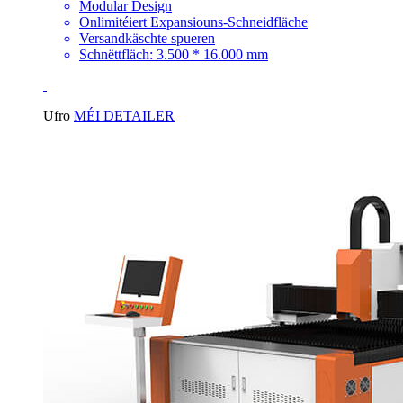
Modular Design
Onlimitéiert Expansiouns-Schneidfläche
Versandkäschte spueren
Schnëttfläch: 3.500 * 16.000 mm
Ufro
MÉI DETAILER