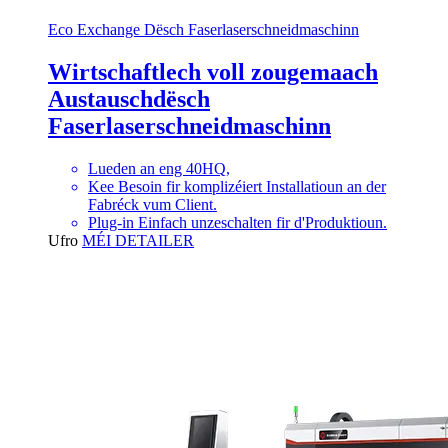
Eco Exchange Dësch Faserlaserschneidmaschinn
Wirtschaftlech voll zougemaach
Austauschdësch
Faserlaserschneidmaschinn
Lueden an eng 40HQ,
Kee Besoin fir komplizéiert Installatioun an der
Fabréck vum Client.
Plug-in Einfach unzeschalten fir d'Produktioun.
Ufro
MÉI DETAILER