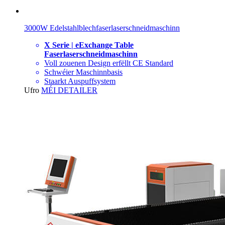
3000W Edelstahlblechfaserlaserschneidmaschinn
X Serie | eExchange Table
Faserlaserschneidmaschinn
Voll zouenen Design erfëllt CE Standard
Schwéier Maschinnbasis
Staarkt Auspuffsystem
Ufro
MÉI DETAILER