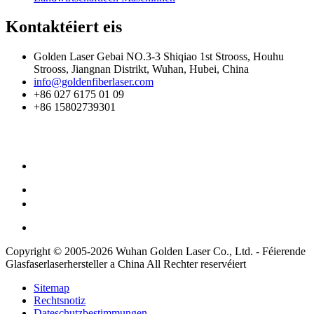
Kontaktéiert eis
Golden Laser Gebai NO.3-3 Shiqiao 1st Strooss, Houhu
Strooss, Jiangnan Distrikt, Wuhan, Hubei, China
info@goldenfiberlaser.com
+86 027 6175 01 09
+86 15802739301
Copyright © 2005-2026 Wuhan Golden Laser Co., Ltd. - Féierende
Glasfaserlaserhersteller a China All Rechter reservéiert
Sitemap
Rechtsnotiz
Dateschutzbestimmungen