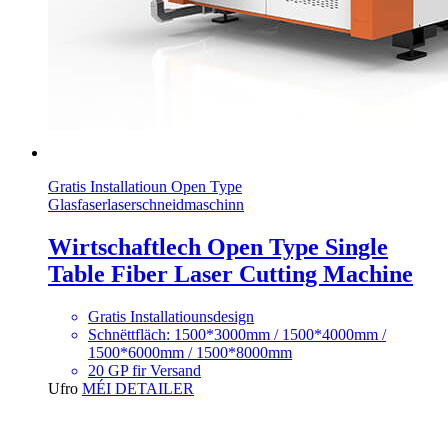
Gratis Installatioun Open Type
Glasfaserlaserschneidmaschinn
Wirtschaftlech Open Type Single
Table Fiber Laser Cutting Machine
Gratis Installatiounsdesign
Schnëttfläch: 1500*3000mm / 1500*4000mm /
1500*6000mm / 1500*8000mm
20 GP fir Versand
Ufro
MÉI DETAILER