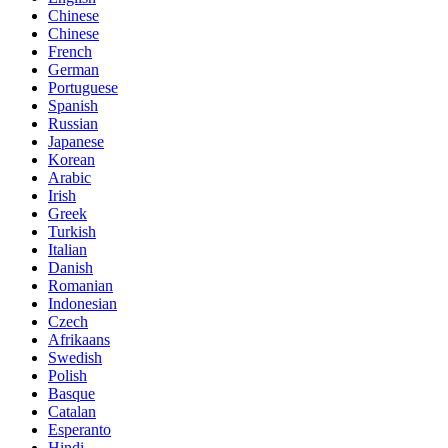
Chinese
Chinese
French
German
Portuguese
Spanish
Russian
Japanese
Korean
Arabic
Irish
Greek
Turkish
Italian
Danish
Romanian
Indonesian
Czech
Afrikaans
Swedish
Polish
Basque
Catalan
Esperanto
Hindi