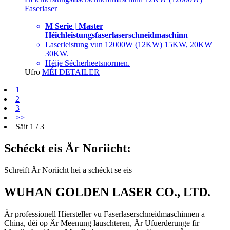
Faserlaser
M Serie | Master
Héichleistungsfaserlaserschneidmaschinn
Laserleistung vun 12000W (12KW) 15KW, 20KW
30KW.
Héije Sécherheetsnormen.
Ufro
MÉI DETAILER
1
2
3
>>
Säit 1 / 3
Schéckt eis Är Noriicht:
Schreift Är Noriicht hei a schéckt se eis
WUHAN GOLDEN LASER CO., LTD.
Är professionell Hiersteller vu Faserlaserschneidmaschinnen a
China, déi op Är Meenung lauschteren, Är Ufuerderunge fir