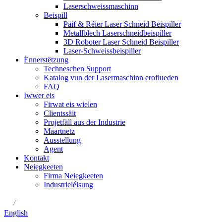
Laserschweissmaschinn
Beispill
Päif & Réier Laser Schneid Beispiller
Metallblech Laserschneidbeispiller
3D Roboter Laser Schneid Beispiller
Laser-Schweissbeispiller
Ënnerstëtzung
Techneschen Support
Katalog vun der Lasermaschinn eroflueden
FAQ
Iwwer eis
Firwat eis wielen
Clientssäit
Projetfäll aus der Industrie
Maartnetz
Ausstellung
Agent
Kontakt
Neiegkeeten
Firma Neiegkeeten
Industrieléisung
/
English