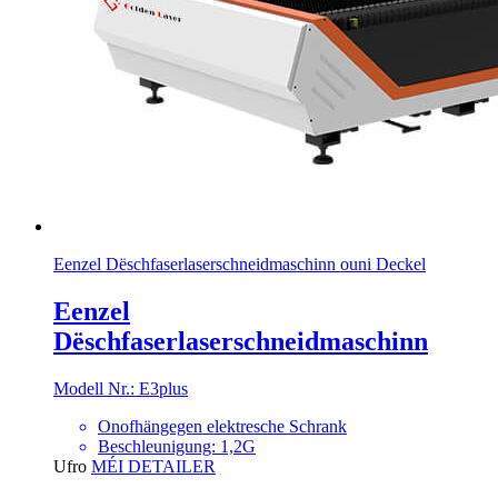
Eenzel Dëschfaserlaserschneidmaschinn ouni Deckel
Eenzel
Dëschfaserlaserschneidmaschinn
Modell Nr.: E3plus
Onofhängegen elektresche Schrank
Beschleunigung: 1,2G
Ufro
MÉI DETAILER