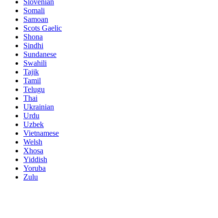
Slovenian
Somali
Samoan
Scots Gaelic
Shona
Sindhi
Sundanese
Swahili
Tajik
Tamil
Telugu
Thai
Ukrainian
Urdu
Uzbek
Vietnamese
Welsh
Xhosa
Yiddish
Yoruba
Zulu