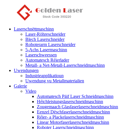
Laserschnëttmaschinn
Laser-Röhreschneider
Blech Laserschneider
Roboterarm Laserschneider
5-Achs Lasermaschinn
Laserschweessen
Automatesch Réierlader
Metall- a Net-Metall-Laserschneidmaschinn
Uwendungen
Industrieapplikatioun
Uwendung vu Metallmaterialien
Galerie
Video
Automatesch Päif Laser Schneidmaschinn
Héichleistungslaserschneidmaschinn
Zougemaach Glasfaserlaserschneidmaschinn
Eenzel Dëschfaserlaserschneidmaschinn
Réier- a Plackelaserschneidmaschinn
Linear Motorfaserlaserschneidmaschinn
Roboter Laserschneidmaschinn