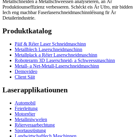
Metallschneiden a Metallschweessen analyséieren, an Är
Produktiounseffizienz verbesseren. Schéckt eis Är Ufro, mir bidden
Iech eng machbar Faserlaserschneidmaschinnléisung fir Är
Detailerindustrie.
Produktkatalog
Päif & Réier Laser Schneidmaschinn
Metallblech Laserschneidmaschinn
Metallplack a Réier Laserschneidmaschinn
Roboterarm 3D Laserschneid- a Schweessmaschinn
Metall- a Net-Metall-Laserschneidmaschinn
Demovideo
Client Säit
Laserapplikatiounen
Automobil
Feierleitung
Motorréier
Metallmiwwelen
Réierveraarbechtung
Sportausrüstung
Landwirtschaftlech Maschinnen