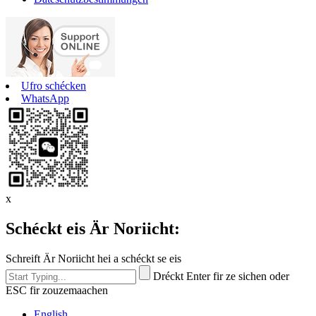
Ufro schécken
WhatsApp
x
Schéckt eis Är Noriicht:
Schreift Är Noriicht hei a schéckt se eis
Dréckt Enter fir ze sichen oder
ESC fir zouzemaachen
English