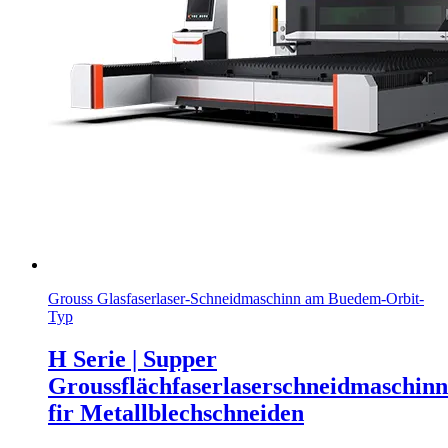
Grouss Glasfaserlaser-Schneidmaschinn am Buedem-Orbit-
Typ
H Serie | Supper
Groussflächfaserlaserschneidmaschinn
fir Metallblechschneiden