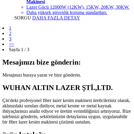
Makinesi
Lazer Gücü 12000W (12KW), 15KW, 20KW, 30KW.
Daha yüksek güvenlik koruma standartları.
SORGU
DAHA FAZLA DETAY
1
2
3
>>
Sayfa 1 / 3
Mesajınızı bize gönderin:
Mesajınızı buraya yazın ve bize gönderin.
WUHAN ALTIN ​​LAZER ŞTİ.,LTD.
Çin'deki profesyonel fiber lazer kesim makinesi üreticileriniz olarak,
aklınızdaki soruları dinliyor, metal kesme ve metal kaynak
ihtiyaçlarınızı analiz ediyor ve üretim verimliliğinizi artırıyoruz. Bize
talebinizi gönderin, sektörünüzün detaylarına uygun, uygulanabilir
bir fiber lazer kesim makinesi çözümü sunalım.