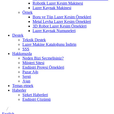
Robotik Lazer Kesim Makinesi
Lazer Kaynak Makinesi
Örnek
Boru ve Tüp Lazer Kesim Örnekleri
Metal Levha Lazer Kesim Örnekleri
3D Robot Lazer Kesim Örnekleri
Lazer Kaynak Numuneleri
Destek
Teknik Destek
Lazer Makine Kataloğunu İndirin
SSS
Hakkımızda
Neden Bizi Seçmelisiniz?
Müşteri Sitesi
Endüstri Projesi Örnekleri
Pazar Ağı
Sergi
Ajan
Temas etmek
Haberler
Şirket Haberleri
Endüstri Çözümü
/
English