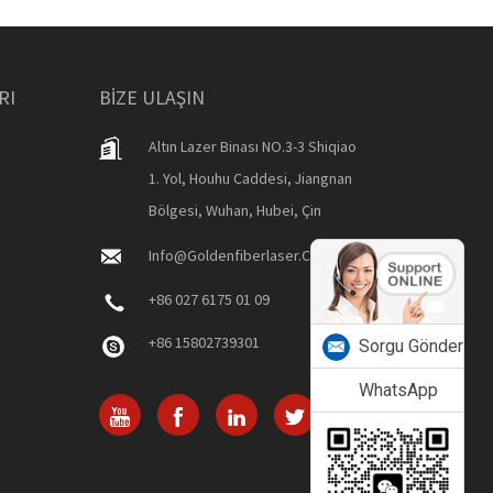
RI
BIZE ULAŞIN
Altın Lazer Binası NO.3-3 Shiqiao
1. Yol, Houhu Caddesi, Jiangnan
Bölgesi, Wuhan, Hubei, Çin
Info@goldenfiberlaser.com
+86 027 6175 01 09
+86 15802739301
Sorgu Gönder
WhatsApp