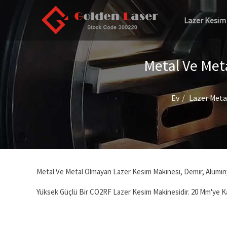
Lazer Kesim
Metal Ve Met
Ev
Lazer Meta
Metal Ve Metal Olmayan Lazer Kesim Makinesi, Demir, Alüminy
Yüksek Güçlü Bir CO2RF Lazer Kesim Makinesidir. 20 Mm'ye K