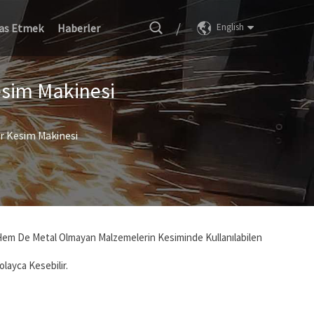
/
as Etmek
Haberler
English
esim Makinesi
r Kesim Makinesi
 Hem De Metal Olmayan Malzemelerin Kesiminde Kullanılabilen
layca Kesebilir.