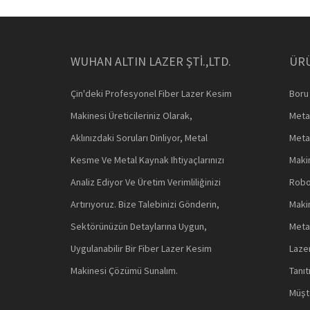
WUHAN ALTIN ​​LAZER ŞTİ.,LTD.
ÜR
Çin'deki Profesyonel Fiber Lazer Kesim
Boru
Makinesi Üreticileriniz Olarak,
Meta
Aklınızdaki Soruları Dinliyor, Metal
Meta
Kesme Ve Metal Kaynak Ihtiyaçlarınızı
Maki
Analiz Ediyor Ve Üretim Verimliliğinizi
Robo
Artırıyoruz. Bize Talebinizi Gönderin,
Maki
Sektörünüzün Detaylarına Uygun,
Meta
Uygulanabilir Bir Fiber Lazer Kesim
Laze
Makinesi Çözümü Sunalım.
Tanı
Müşte