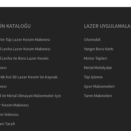
ÜN KATALOĞU
LAZER UYGULAMALA
 Ve Tüp Lazer Kesim Makinesi
Otomobil
l Levha Lazer Kesim Makinesi
Yangın Boru Hattı
l Levha Ve Boru Lazer Kesim
Motor Tüpleri
nesi
Metal Mobilyalar
tik Kol 3D Lazer Kesim Ve Kaynak
Tüp İşleme
nesi
Spor Malzemeleri
l Ve Metal Olmayan Malzemeler İçin
Tarım Makineleri
r Kesim Makinesi
tım Videosu
ri Tarafı