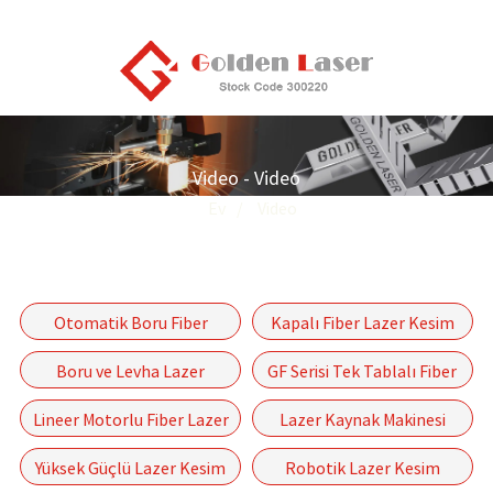
Video - Video
Ev
Video
Otomatik Boru Fiber
Kapalı Fiber Lazer Kesim
Lazer Kesme Makinesi P-
Makinesi
Boru ve Levha Lazer
GF Serisi Tek Tablalı Fiber
(A) Serisi
Kesim Makinesi
Lazer Kesim Makinesi
Lineer Motorlu Fiber Lazer
Lazer Kaynak Makinesi
Kesim Makinesi-GF-6060
Yüksek Güçlü Lazer Kesim
Robotik Lazer Kesim