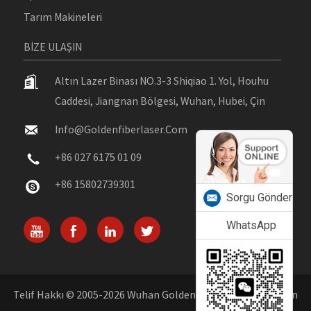
Tarım Makineleri
BIZE ULAŞIN
Altın Lazer Binası NO.3-3 Shiqiao 1. Yol, Houhu
Caddesi, Jiangnan Bölgesi, Wuhan, Hubei, Çin
Info@goldenfiberlaser.com
+86 027 6175 01 09
+86 15802739301
Sorgu Gönder
WhatsApp
Telif Hakkı © 2005-2026 Wuhan Golden Laser Co., Ltd. - Çin'in