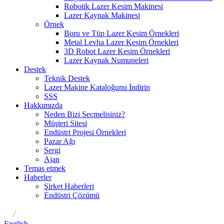
Robotik Lazer Kesim Makinesi
Lazer Kaynak Makinesi
Örnek
Boru ve Tüp Lazer Kesim Örnekleri
Metal Levha Lazer Kesim Örnekleri
3D Robot Lazer Kesim Örnekleri
Lazer Kaynak Numuneleri
Destek
Teknik Destek
Lazer Makine Kataloğunu İndirin
SSS
Hakkımızda
Neden Bizi Seçmelisiniz?
Müşteri Sitesi
Endüstri Projesi Örnekleri
Pazar Ağı
Sergi
Ajan
Temas etmek
Haberler
Şirket Haberleri
Endüstri Çözümü
/
English