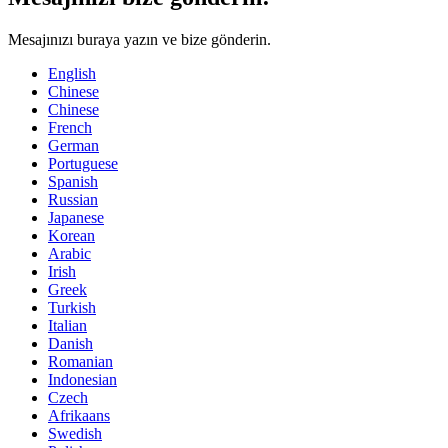
Mesajınızı buraya yazın ve bize gönderin.
English
Chinese
Chinese
French
German
Portuguese
Spanish
Russian
Japanese
Korean
Arabic
Irish
Greek
Turkish
Italian
Danish
Romanian
Indonesian
Czech
Afrikaans
Swedish