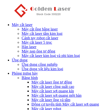
Máy cắt laser
Máy cắt ống bằng laser
Máy cắt laser tấm kim loại
Cánh tay robot cắt laser
Máy cắt laser 5 trục
Hàn laser
Máy nạp ống tự động
Máy cắt laser kim loại và phi kim loại
Ứng dụng
Ứng dụng công nghiệp
Ứng dụng vật liệu kim loại
Phòng trưng bày
Băng hình
Máy cắt laser ống tự động
Máy cắt laser công suất cao
Máy cắt laser sợi quang kín
Máy cắt laser sợi quang một bàn
Máy cắt laser ống và tấm
Động cơ tuyến tính Máy cắt laser sợi quang
Máy cắt laser robot