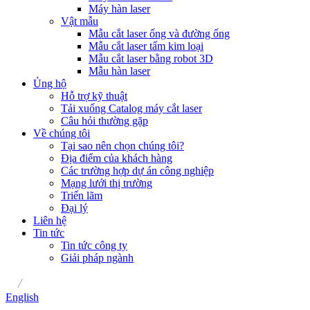
Máy hàn laser
Vật mẫu
Mẫu cắt laser ống và đường ống
Mẫu cắt laser tấm kim loại
Mẫu cắt laser bằng robot 3D
Mẫu hàn laser
Ủng hộ
Hỗ trợ kỹ thuật
Tải xuống Catalog máy cắt laser
Câu hỏi thường gặp
Về chúng tôi
Tại sao nên chọn chúng tôi?
Địa điểm của khách hàng
Các trường hợp dự án công nghiệp
Mạng lưới thị trường
Triển lãm
Đại lý
Liên hệ
Tin tức
Tin tức công ty
Giải pháp ngành
/
English