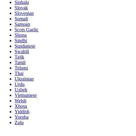
Sinhala
Slovak
Slovenian
Somali
Samoan
Scots Gaelic
Shona
Sindhi
Sundanese
Swahili
Tajik
Tamil
Telugu
Thai
Ukrainian
Urdu
Uzbek
Vietnamese
Welsh
Xhosa
Yiddish
Yoruba
Zulu