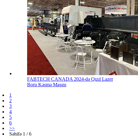
FABTECH CANADA 2024-də Qızıl Lazer
Boru Kəsmə Maşını
1
2
3
4
5
6
>>
Səhifə 1 / 6