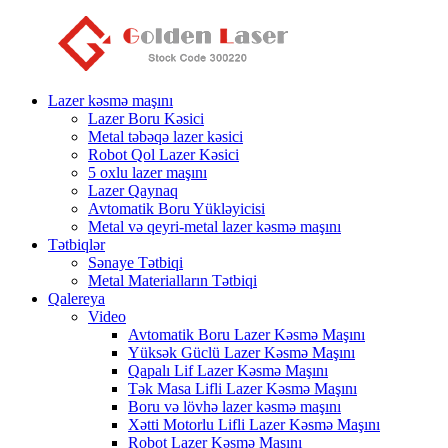
Lazer kəsmə maşını
Lazer Boru Kəsici
Metal təbəqə lazer kəsici
Robot Qol Lazer Kəsici
5 oxlu lazer maşını
Lazer Qaynaq
Avtomatik Boru Yükləyicisi
Metal və qeyri-metal lazer kəsmə maşını
Tətbiqlər
Sənaye Tətbiqi
Metal Materialların Tətbiqi
Qalereya
Video
Avtomatik Boru Lazer Kəsmə Maşını
Yüksək Güclü Lazer Kəsmə Maşını
Qapalı Lif Lazer Kəsmə Maşını
Tək Masa Lifli Lazer Kəsmə Maşını
Boru və lövhə lazer kəsmə maşını
Xətti Motorlu Lifli Lazer Kəsmə Maşını
Robot Lazer Kəsmə Maşını