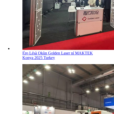
Ẹ̀rọ Lésà Okùn Golden Laser ní MAKTEK
Konya 2025 Turkey