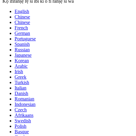
Kọ ifiranṣẹ rẹ si ibi ki o fi ranṣẹ si wa
English
Chinese
Chinese
French
German
Portuguese
Spanish
Russian
Japanese
Korean
Arabic
Irish
Greek
Turkish
Italian
Danish
Romanian
Indonesian
Czech
Afrikaans
Swedish
Polish
Basque