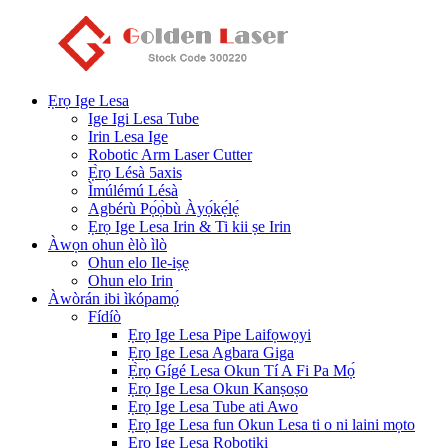
Ẹrọ Ige Lesa
Ige Igi Lesa Tube
Irin Lesa Ige
Robotic Arm Laser Cutter
Ẹ̀rọ Lésà 5axis
Ìmúlémú Lésà
Agbérù Pọ́ọ̀bù Àyọ́kẹ́lẹ́
Ẹrọ Ige Lesa Irin & Ti kii ṣe Irin
Àwọn ohun èlò ìlò
Ohun elo Ile-iṣẹ
Ohun elo Irin
Àwòrán ibi ìkópamọ́
Fídíò
Ẹrọ Ige Lesa Pipe Laifọwọyi
Ẹrọ Ige Lesa Agbara Giga
Ẹ̀rọ Gígé Lesa Okun Tí A Fi Pa Mọ́
Ẹrọ Ige Lesa Okun Kanṣoṣo
Ẹrọ Ige Lesa Tube ati Awo
Ẹrọ Ige Lesa fun Okun Lesa ti o ni laini mọto
Ẹrọ Ige Lesa Robotiki