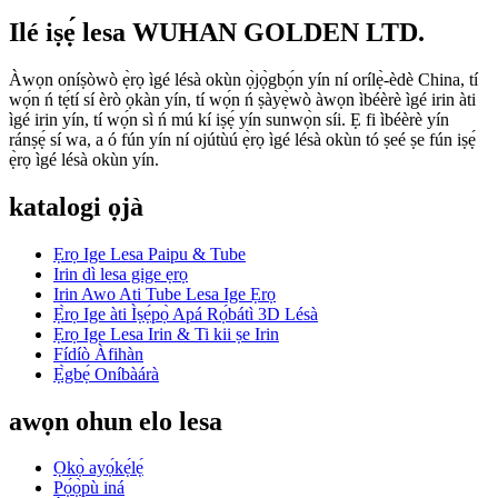
Ilé iṣẹ́ lesa WUHAN GOLDEN LTD.
Àwọn oníṣòwò ẹ̀rọ ìgé lésà okùn ọ̀jọ̀gbọ́n yín ní orílẹ̀-èdè China, tí
wọ́n ń tẹ́tí sí èrò ọkàn yín, tí wọ́n ń ṣàyẹ̀wò àwọn ìbéèrè ìgé irin àti
ìgé irin yín, tí wọ́n sì ń mú kí iṣẹ́ yín sunwọ̀n síi. Ẹ fi ìbéèrè yín
ránṣẹ́ sí wa, a ó fún yín ní ojútùú ẹ̀rọ ìgé lésà okùn tó ṣeé ṣe fún iṣẹ́
ẹ̀rọ ìgé lésà okùn yín.
katalogi ọjà
Ẹrọ Ige Lesa Paipu & Tube
Irin dì lesa gige ẹrọ
Irin Awo Ati Tube Lesa Ige Ẹrọ
Ẹ̀rọ Ige àti Ìṣẹ́pọ̀ Apá Rọ́bátì 3D Lésà
Ẹrọ Ige Lesa Irin & Ti kii ṣe Irin
Fídíò Àfihàn
Ẹ̀gbẹ́ Oníbàárà
awọn ohun elo lesa
Ọkọ̀ ayọ́kẹ́lẹ́
Pọ́ọ̀pù iná