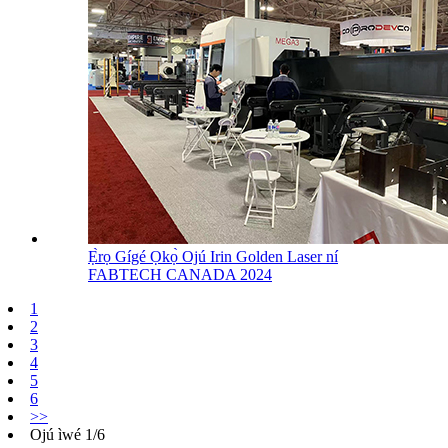
Ẹ̀rọ Gígé Ọkọ̀ Ojú Irin Golden Laser ní
FABTECH CANADA 2024
1
2
3
4
5
6
>>
Ojú ìwé 1/6