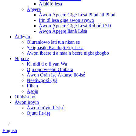
Alálùfó lésà
Àpẹẹrẹ
Àwọn Àpẹẹrẹ Gígé Lésà Píìpù àti Píìpù
Irin dì lesa gige awọn ayẹwo
Àwọn Àpẹẹrẹ Gígé Lésà Rọ́bọ́ọ̀tì 3D
Àwọn Àpẹẹrẹ Ìlànà Lésà
Àtìlẹ́yìn
Oluranlowo lati tun nkan se
Ṣe igbasilẹ Katalogi Ẹrọ Lesa
Awọn ibeere ti a maa n beere nigbagbogbo
Nipa re
Kí nìdí tí o fi yan Wa
Oju opo wẹẹbu Onibara
Àwọn Ọ̀ràn Iṣẹ́ Àkànṣe Ilé-iṣẹ́
Nẹ́ẹ̀tìwọ́ọ̀kì Ọjà
Ifihan
Aṣoju
Olùbáṣepọ̀
Awọn iroyin
Àwọn Ìròyìn Ilé-iṣẹ́
Ojutu Ile-iṣẹ
/
English