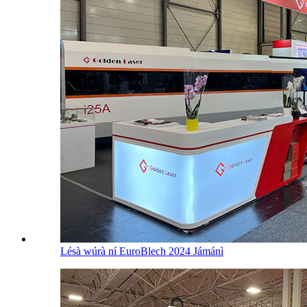
Lésà wúrà ní EuroBlech 2024 Jámánì