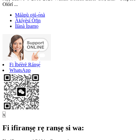
Olórí ...
Máàpù ojú-ọ̀nà
Àkíyèsí Òfin
Ìlànà Ìpamọ́
Fi Ìbéèrè Ránṣẹ́
WhatsApp
x
Fi ifiranṣẹ rẹ ranṣẹ si wa: