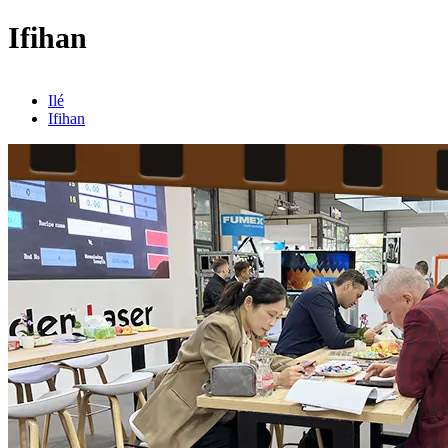
Ifihan
Ilé
Ifihan