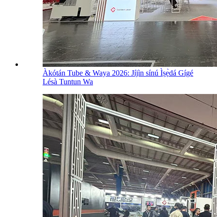
Àkótán Tube & Waya 2026: Jíjìn sínú Ìṣẹ̀dá Gígé
Lésà Tuntun Wa