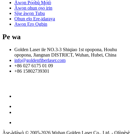
Àwọn Pọ́ọ̀bù Mọ́tò
Àwọn ohun ọ̀ṣọ́ irin
Ṣíṣe àwọn Tubu
Ohun elo Ere-idaraya
Awọn Ẹrọ Ogbin
Pe wa
Golden Laser ile NO.3-3 Shiqiao 1st opopona, Houhu
opopona, Jiangnan DISTRICT, Wuhan, Hubei, China
info@goldenfiberlaser.com
+86 027 6175 01 09
+86 15802739301
Àṣẹ-àdáwò © 2005-2026 Wuhan Golden Laser Co., Ltd. - Olùpèsè