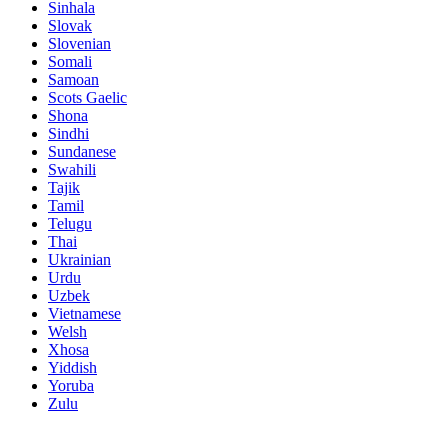
Sinhala
Slovak
Slovenian
Somali
Samoan
Scots Gaelic
Shona
Sindhi
Sundanese
Swahili
Tajik
Tamil
Telugu
Thai
Ukrainian
Urdu
Uzbek
Vietnamese
Welsh
Xhosa
Yiddish
Yoruba
Zulu