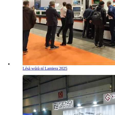
Lésà wúrà ní Lamiera 2025