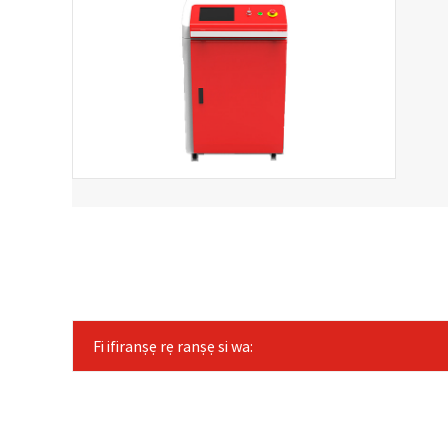
Fi ifiranṣẹ rẹ ranṣẹ si wa: