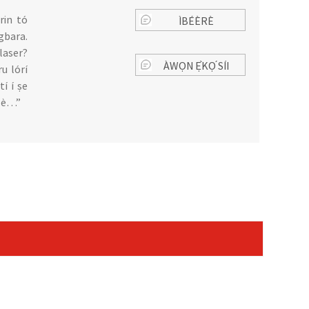
irin tó
ÌBÉÈRÈ
agbara.
 laser?
ÀWỌN Ẹ̀KỌ́ SÍI
ru lórí
tí í ṣe
 lè…”