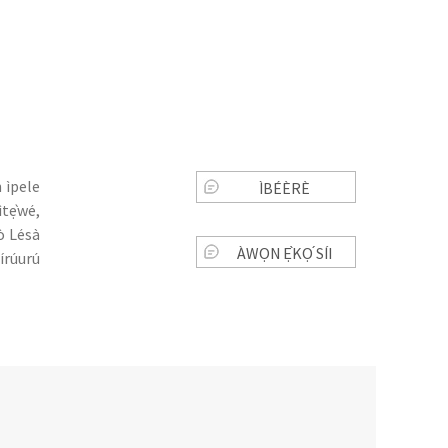
n ìpele
ÌBÉÈRÈ
ìtẹ̀wé,
bò Lésà
ÀWỌN Ẹ̀KỌ́ SÍI
nírúurú