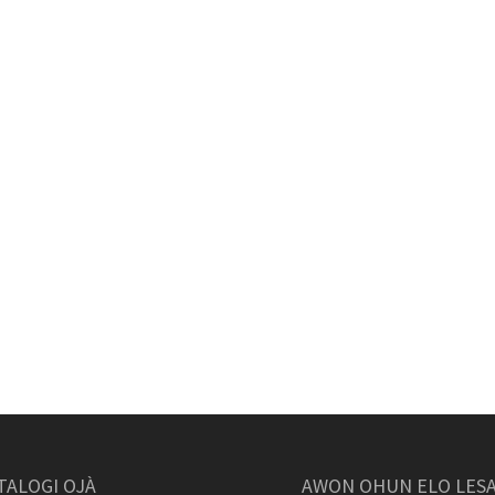
TALOGI ỌJÀ
AWỌN OHUN ELO LES