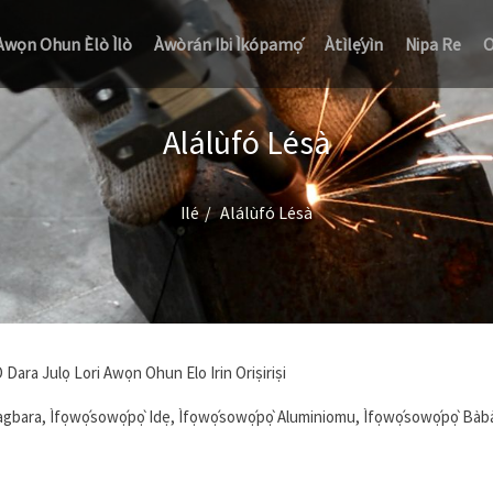
Àwọn Ohun Èlò Ìlò
Àwòrán Ibi Ìkópamọ́
Àtìlẹ́yìn
Nipa Re
O
Alálùfó Lésà
Ilé
Alálùfó Lésà
 Dara Julọ Lori Awọn Ohun Elo Irin Oriṣiriṣi
agbara, Ìfọwọ́sowọ́pọ̀ Idẹ, Ìfọwọ́sowọ́pọ̀ Aluminiomu, Ìfọwọ́sowọ́pọ̀ Bàbà À