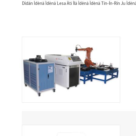
Dídán Ìdènà Ìdènà Lesa Àti Ìlà Ìdènà Ìdènà Tín-Ín-Rín Ju Ìdèn