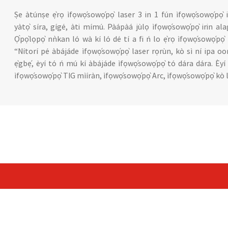
Ṣe àtúnṣe ẹ̀rọ ìfọwọ́sowọ́pọ̀ laser 3 in 1 fún ìfọwọ́sowọ́pọ̀ 
yàtọ̀ síra, gígé, àti mímú. Pàápàá jùlọ ìfọwọ́sowọ́pọ̀ irin al
Ọ̀pọ̀lọpọ̀ nǹkan ló wà kí ló dé tí a fi ń lo ẹ̀rọ ìfọwọ́sowọ́pọ̀
“Nítorí pé àbájáde ìfọwọ́sowọ́pọ̀ laser rọrùn, kò sì ní ipa oo
ẹ̀gbẹ́, èyí tó ń mú kí àbájáde ìfọwọ́sowọ́pọ̀ tó dára dára. Èyí 
ìfọwọ́sowọ́pọ̀ TIG mìíràn, ìfọwọ́sowọ́pọ̀ Arc, ìfọwọ́sowọ́pọ̀ kò