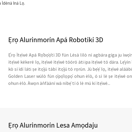
à Ìdènà Iná Lọ.
Ẹrọ Alurinmorin Apá Robotiki 3D
Ẹ̀rọ Ìtẹ̀wé Apá Rọ́bọ́ọ̀tì 3D fún Lésà lílò ní agbára gíga ju ìwọ̀
ìtẹ̀wé kékeré lọ, ìtẹ̀wé ìtẹ̀wé tóóró àti ipa ìtẹ̀wé tó dára. Lẹ́yìn 
kò sí ìdí láti ṣe ìtọ́jú tàbí ìtọ́jú tó rọrùn. Jù bẹ́ẹ̀ lọ, ìtẹ̀wé aláà
Golden Laser wúlò fún ọ̀pọ̀lọpọ̀ ohun èlò, ó sì lè ṣe ìtẹ̀wé o
ohun èlò. Àwọn àǹfààní wà níbẹ̀ tí ó lè mú kí ìtẹ̀wé...
Ẹrọ Alurinmorin Lesa Amọdaju