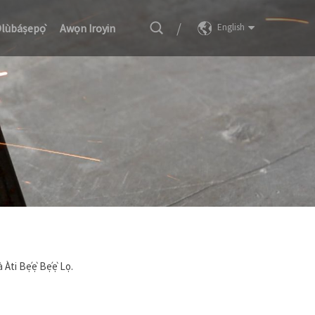
/
lùbáṣepọ̀
Awọn Iroyin
English
ti Bẹ́ẹ̀ Bẹ́ẹ̀ Lọ.