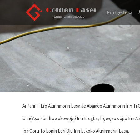
Ẹrọ Ige Lesa
Anfani Ti Ẹrọ Alurinmorin Lesa Jẹ Abajade Alurinmorin Irin Ti O
Ó Jẹ́ Aṣọ Fún Ìfọwọ́sowọ́pọ̀ Irin Erogba, Ìfọwọ́sowọ́pọ̀ Irin Al
Ipa Ooru To Lopin Lori Oju Irin Lakoko Alurinmorin Lesa,