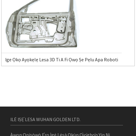
Ige Ọkọ Ayọkẹlẹ Lesa 3D Ti A Fi Ọwọ Ṣe Pẹlu Apa Roboti
ILÉ IṢẸ́ LESA WUHAN GOLDEN LTD.
Àwọn Oníṣòwò Ẹ̀rọ Ìgé Lésà Okùn Ọ̀jọ̀gbọ́n Yín Ní