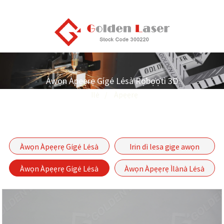
Àwọn Àpẹẹrẹ Gígé Lésà Rọ́bọ́ọ̀tì 3D
Ilé
Àpẹẹrẹ
Àwọn Àpẹẹrẹ Gígé Lésà
Irin dì lesa gige awọn
Píìpù àti Píìpù
ayẹwo
Àwọn Àpẹẹrẹ Gígé Lésà
Àwọn Àpẹẹrẹ Ìlànà Lésà
Rọ́bọ́ọ̀tì 3D