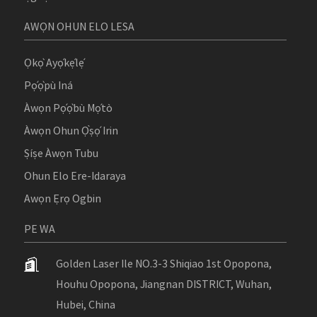
AWỌN OHUN ELO LESA
Ọkọ̀ Ayọ́kẹ́lẹ́
Pọ́ọ̀pù Iná
Àwọn Pọ́ọ̀bù Mọ́tò
Àwọn Ohun Ọ̀ṣọ́ Irin
Ṣíṣe Àwọn Tubu
Ohun Elo Ere-Idaraya
Awọn Ẹrọ Ogbin
PE WA
Golden Laser Ile NO.3-3 Shiqiao 1st Opopona,
Houhu Opopona, Jiangnan DISTRICT, Wuhan,
Hubei, China