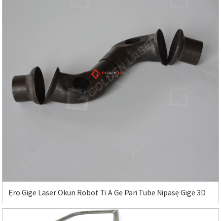
Ẹrọ Gige Laser Okun Robot Ti A Ge Pari Tube Nipasẹ Gige 3D