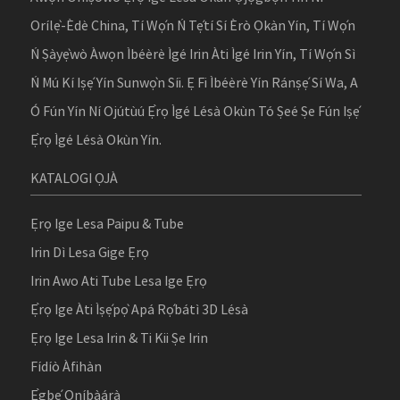
Orílẹ̀-Èdè China, Tí Wọ́n Ń Tẹ́tí Sí Èrò Ọkàn Yín, Tí Wọ́n
Ń Ṣàyẹ̀wò Àwọn Ìbéèrè Ìgé Irin Àti Ìgé Irin Yín, Tí Wọ́n Sì
Ń Mú Kí Iṣẹ́ Yín Sunwọ̀n Síi. Ẹ Fi Ìbéèrè Yín Ránṣẹ́ Sí Wa, A
Ó Fún Yín Ní Ojútùú Ẹ̀rọ Ìgé Lésà Okùn Tó Ṣeé Ṣe Fún Iṣẹ́
Ẹ̀rọ Ìgé Lésà Okùn Yín.
KATALOGI ỌJÀ
Ẹrọ Ige Lesa Paipu & Tube
Irin Dì Lesa Gige Ẹrọ
Irin Awo Ati Tube Lesa Ige Ẹrọ
Ẹ̀rọ Ige Àti Ìṣẹ́pọ̀ Apá Rọ́bátì 3D Lésà
Ẹrọ Ige Lesa Irin & Ti Kii Ṣe Irin
Fídíò Àfihàn
Ẹ̀gbẹ́ Oníbàárà