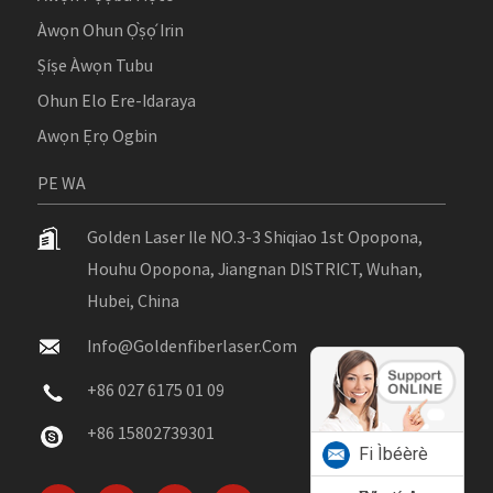
Àwọn Ohun Ọ̀ṣọ́ Irin
Ṣíṣe Àwọn Tubu
Ohun Elo Ere-Idaraya
Awọn Ẹrọ Ogbin
PE WA
Golden Laser Ile NO.3-3 Shiqiao 1st Opopona,
Houhu Opopona, Jiangnan DISTRICT, Wuhan,
Hubei, China
Info@goldenfiberlaser.com
+86 027 6175 01 09
+86 15802739301
Fi Ìbéèrè