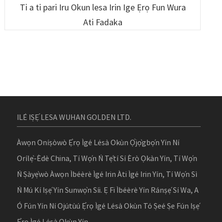
Ti a ti pari Iru Okun lesa Irin Ige Ẹrọ Fun Wura
Ati Fadaka
ILÉ IṢẸ́ LESA WUHAN GOLDEN LTD.
Àwọn Oníṣòwò Ẹ̀rọ Ìgé Lésà Okùn Ọ̀jọ̀gbọ́n Yín Ní
Orílẹ̀-Èdè China, Tí Wọ́n Ń Tẹ́tí Sí Èrò Ọkàn Yín, Tí Wọ́n
Ń Ṣàyẹ̀wò Àwọn Ìbéèrè Ìgé Irin Àti Ìgé Irin Yín, Tí Wọ́n Sì
Ń Mú Kí Iṣẹ́ Yín Sunwọ̀n Síi. Ẹ Fi Ìbéèrè Yín Ránṣẹ́ Sí Wa, A
Ó Fún Yín Ní Ojútùú Ẹ̀rọ Ìgé Lésà Okùn Tó Ṣeé Ṣe Fún Iṣẹ́
Ẹ̀rọ Ìgé Lésà Okùn Yín.