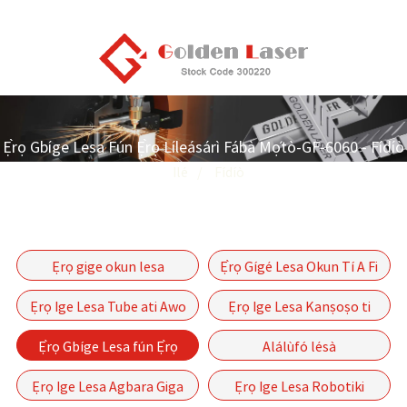
Ẹ̀rọ Gbíge Lesa Fún Ẹ̀rọ Líleásárì Fábà Mọ́tò-GF-6060 - Fídíò
Ilé
Fídíò
Ẹrọ gige okun lesa
Ẹ̀rọ Gígé Lesa Okun Tí A Fi
laifọwọyi P-(A) Series
Pa Mọ́
Ẹrọ Ige Lesa Tube ati Awo
Ẹrọ Ige Lesa Kanṣoṣo ti
Okun Lesa GF Series
Ẹ̀rọ Gbíge Lesa fún Ẹ̀rọ
Alálùfó lésà
Mọ́tò Onílà-GF-6060
Ẹrọ Ige Lesa Agbara Giga
Ẹrọ Ige Lesa Robotiki