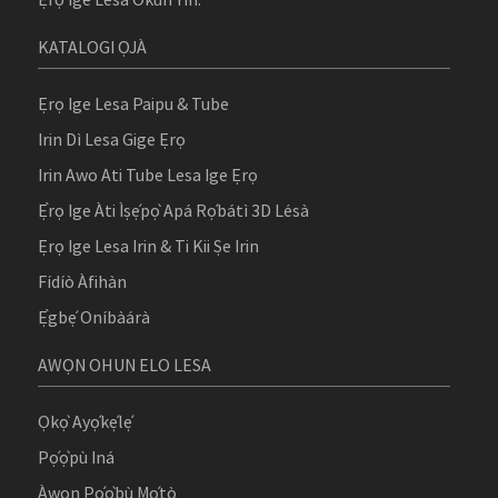
KATALOGI ỌJÀ
Ẹrọ Ige Lesa Paipu & Tube
Irin Dì Lesa Gige Ẹrọ
Irin Awo Ati Tube Lesa Ige Ẹrọ
Ẹ̀rọ Ige Àti Ìṣẹ́pọ̀ Apá Rọ́bátì 3D Lésà
Ẹrọ Ige Lesa Irin & Ti Kii Ṣe Irin
Fídíò Àfihàn
Ẹ̀gbẹ́ Oníbàárà
AWỌN OHUN ELO LESA
Ọkọ̀ Ayọ́kẹ́lẹ́
Pọ́ọ̀pù Iná
Àwọn Pọ́ọ̀bù Mọ́tò