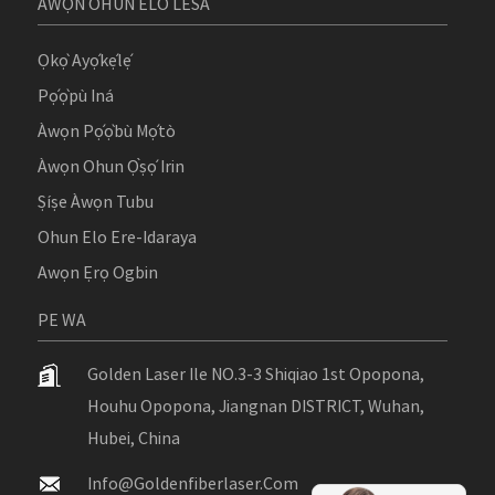
AWỌN OHUN ELO LESA
Ọkọ̀ Ayọ́kẹ́lẹ́
Pọ́ọ̀pù Iná
Àwọn Pọ́ọ̀bù Mọ́tò
Àwọn Ohun Ọ̀ṣọ́ Irin
Ṣíṣe Àwọn Tubu
Ohun Elo Ere-Idaraya
Awọn Ẹrọ Ogbin
PE WA
Golden Laser Ile NO.3-3 Shiqiao 1st Opopona,
Houhu Opopona, Jiangnan DISTRICT, Wuhan,
Hubei, China
Info@goldenfiberlaser.com