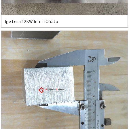
Ige Lesa 12KW Irin Ti O Yatọ