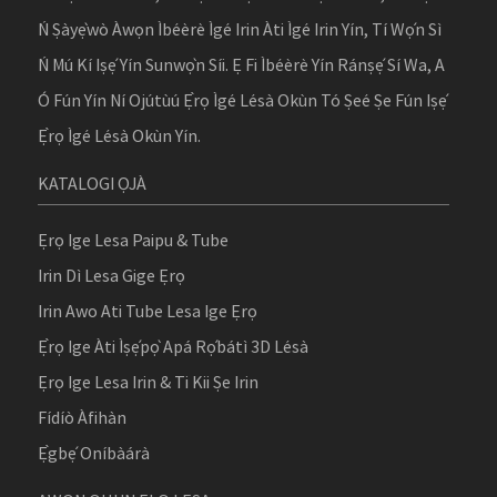
Ń Ṣàyẹ̀wò Àwọn Ìbéèrè Ìgé Irin Àti Ìgé Irin Yín, Tí Wọ́n Sì
Ń Mú Kí Iṣẹ́ Yín Sunwọ̀n Síi. Ẹ Fi Ìbéèrè Yín Ránṣẹ́ Sí Wa, A
Ó Fún Yín Ní Ojútùú Ẹ̀rọ Ìgé Lésà Okùn Tó Ṣeé Ṣe Fún Iṣẹ́
Ẹ̀rọ Ìgé Lésà Okùn Yín.
KATALOGI ỌJÀ
Ẹrọ Ige Lesa Paipu & Tube
Irin Dì Lesa Gige Ẹrọ
Irin Awo Ati Tube Lesa Ige Ẹrọ
Ẹ̀rọ Ige Àti Ìṣẹ́pọ̀ Apá Rọ́bátì 3D Lésà
Ẹrọ Ige Lesa Irin & Ti Kii Ṣe Irin
Fídíò Àfihàn
Ẹ̀gbẹ́ Oníbàárà