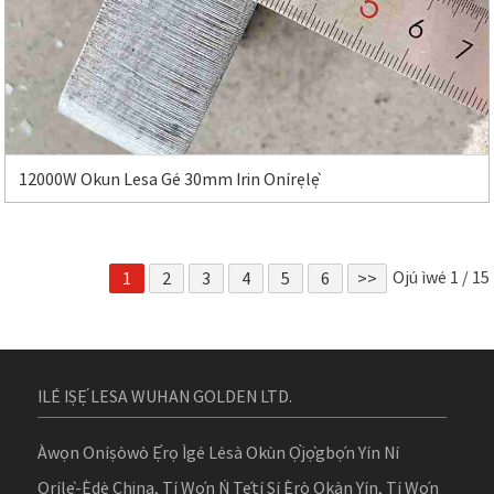
12000W Okun Lesa Gé 30mm Irin Onírẹlẹ̀
Ojú ìwé 1 / 15
1
2
3
4
5
6
>>
ILÉ IṢẸ́ LESA WUHAN GOLDEN LTD.
Àwọn Oníṣòwò Ẹ̀rọ Ìgé Lésà Okùn Ọ̀jọ̀gbọ́n Yín Ní
Orílẹ̀-Èdè China, Tí Wọ́n Ń Tẹ́tí Sí Èrò Ọkàn Yín, Tí Wọ́n