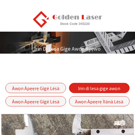
Irin Dì Lesa Gige Awọn Ayẹwo
Ilé
Àpẹẹrẹ
Àwọn Àpẹẹrẹ Gígé Lésà
Irin dì lesa gige awọn
Píìpù àti Píìpù
ayẹwo
Àwọn Àpẹẹrẹ Gígé Lésà
Àwọn Àpẹẹrẹ Ìlànà Lésà
Rọ́bọ́ọ̀tì 3D