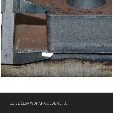
ILÉ IṢẸ́ LESA WUHAN GOLDEN LTD.