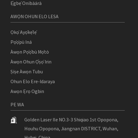
Ẹ̀gbẹ́ Oníbàárà
AWỌN OHUN ELO LESA
Ọkọ̀ Ayọ́kẹ́lẹ́
Pọ́ọ̀pù Iná
Àwọn Pọ́ọ̀bù Mọ́tò
Àwọn Ohun Ọ̀ṣọ́ Irin
Ṣíṣe Àwọn Tubu
Ohun Elo Ere-Idaraya
Awọn Ẹrọ Ogbin
PE WA
Golden Laser Ile NO.3-3 Shiqiao 1st Opopona,
Houhu Opopona, Jiangnan DISTRICT, Wuhan,
Hubei, China