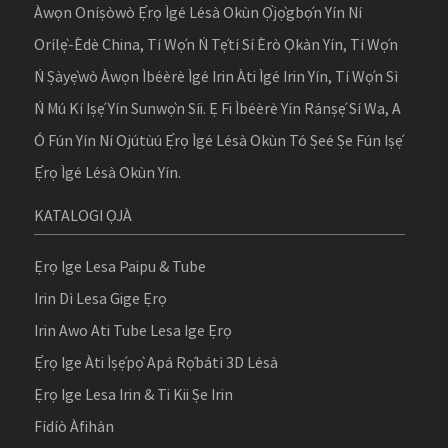
Àwọn Oníṣòwò Ẹ̀rọ Ìgé Lésà Okùn Ọ̀jọ̀gbọ́n Yín Ní
Orílẹ̀-Èdè China, Tí Wọ́n Ń Tẹ́tí Sí Èrò Ọkàn Yín, Tí Wọ́n
Ń Ṣàyẹ̀wò Àwọn Ìbéèrè Ìgé Irin Àti Ìgé Irin Yín, Tí Wọ́n Sì
Ń Mú Kí Iṣẹ́ Yín Sunwọ̀n Síi. Ẹ Fi Ìbéèrè Yín Ránṣẹ́ Sí Wa, A
Ó Fún Yín Ní Ojútùú Ẹ̀rọ Ìgé Lésà Okùn Tó Ṣeé Ṣe Fún Iṣẹ́
Ẹ̀rọ Ìgé Lésà Okùn Yín.
KATALOGI ỌJÀ
Ẹrọ Ige Lesa Paipu & Tube
Irin Dì Lesa Gige Ẹrọ
Irin Awo Ati Tube Lesa Ige Ẹrọ
Ẹ̀rọ Ige Àti Ìṣẹ́pọ̀ Apá Rọ́bátì 3D Lésà
Ẹrọ Ige Lesa Irin & Ti Kii Ṣe Irin
Fídíò Àfihàn