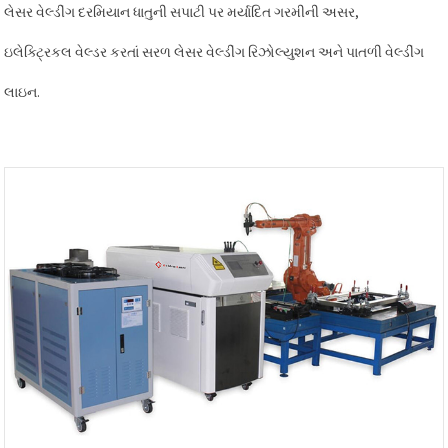
લેસર વેલ્ડીંગ દરમિયાન ધાતુની સપાટી પર મર્યાદિત ગરમીની અસર,
ઇલેક્ટ્રિકલ વેલ્ડર કરતાં સરળ લેસર વેલ્ડીંગ રિઝોલ્યુશન અને પાતળી વેલ્ડીંગ
લાઇન.