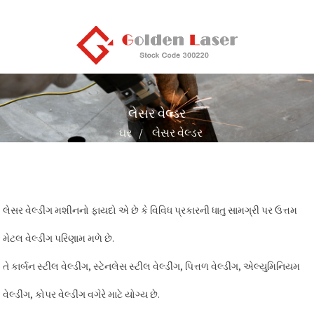
લેસર વેલ્ડર
ઘર
લેસર વેલ્ડર
લેસર વેલ્ડીંગ મશીનનો ફાયદો એ છે કે વિવિધ પ્રકારની ધાતુ સામગ્રી પર ઉત્તમ
મેટલ વેલ્ડીંગ પરિણામ મળે છે.
તે કાર્બન સ્ટીલ વેલ્ડીંગ, સ્ટેનલેસ સ્ટીલ વેલ્ડીંગ, પિત્તળ વેલ્ડીંગ, એલ્યુમિનિયમ
વેલ્ડીંગ, કોપર વેલ્ડીંગ વગેરે માટે યોગ્ય છે.