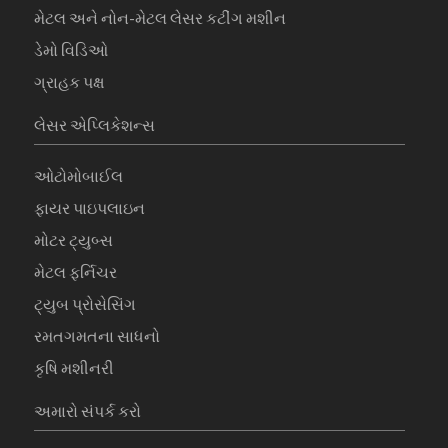
મેટલ અને નોન-મેટલ લેસર કટીંગ મશીન
ડેમો વિડિઓ
ગ્રાહક પક્ષ
લેસર એપ્લિકેશન્સ
ઓટોમોબાઈલ
ફાયર પાઇપલાઇન
મોટર ટ્યુબ્સ
મેટલ ફર્નિચર
ટ્યુબ પ્રોસેસિંગ
રમતગમતના સાધનો
કૃષિ મશીનરી
અમારો સંપર્ક કરો