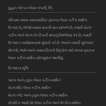
વુહાન ગોલ્ડન લેસર કંપની, લિ.
ચીનમાં તમારા વ્યાવસાયિક ફાઇબર લેસર કટીંગ મશીન
ઉત્પાદકો, જેઓ તમારા મનની વાત સાંભળે છે, તમારી મેટલ
કટીંગ અને મેટલ વેલ્ડીંગની માંગનું વિશ્લેષણ કરે છે, તમારી
ઉત્પાદન કાર્યક્ષમતામાં સુધારો કરે છે. અમને તમારી પૂછપરછ
મોકલો, અમે તમને તમારા વિગતો ઉદ્યોગ માટે શક્ય ફાઇબર
લેસર કટીંગ મશીન સોલ્યુશન આપીશું.
ઉત્પાદન સૂચિ
પાઇપ અને ટ્યુબ લેસર કટીંગ મશીન
મેટલ શીટ લેસર કટીંગ મશીન
મેટલ પ્લેટ અને ટ્યુબ લેસર કટીંગ મશીન
રોબોટિક આર્મ 3D લેસર કટીંગ અને વેલ્ડીંગ મશીન