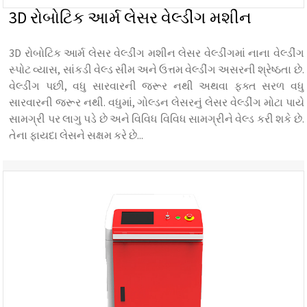
3D રોબોટિક આર્મ લેસર વેલ્ડીંગ મશીન
3D રોબોટિક આર્મ લેસર વેલ્ડીંગ મશીન લેસર વેલ્ડીંગમાં નાના વેલ્ડીંગ
સ્પોટ વ્યાસ, સાંકડી વેલ્ડ સીમ અને ઉત્તમ વેલ્ડીંગ અસરની શ્રેષ્ઠતા છે.
વેલ્ડીંગ પછી, વધુ સારવારની જરૂર નથી અથવા ફક્ત સરળ વધુ
સારવારની જરૂર નથી. વધુમાં, ગોલ્ડન લેસરનું લેસર વેલ્ડીંગ મોટા પાયે
સામગ્રી પર લાગુ પડે છે અને વિવિધ વિવિધ સામગ્રીને વેલ્ડ કરી શકે છે.
તેના ફાયદા લેસને સક્ષમ કરે છે...