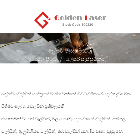
ලේසර් පෑස්සුම්කරු
මුල් පිටුව
ලේසර් පෑස්සුම්කරු
ලේසර් වෙල්ඩින් යන්ත්‍රයේ වාසිය වන්නේ විවිධ වර්ගයේ ලෝහ ද්‍රව්‍ය මත
විශිෂ්ට ලෝහ වෙල්ඩින් ප්‍රතිඵලයකි.
එය කාබන් වානේ වෑල්ඩින්, මල නොබැඳෙන වානේ වෑල්ඩින්, පිත්තල
වෑල්ඩින්, ඇලුමිනියම් වෑල්ඩින්, තඹ වෑල්ඩින් යනාදිය සඳහා සුදුසු වේ.