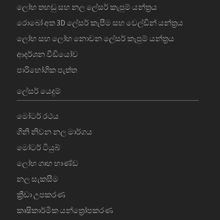
ලෝහ තහඩු සහ නල ලේසර් කැපුම් යන්ත්‍රය
රොබෝ අත 3D ලේසර් කැපීම සහ වෙල්ඩින් යන්ත්‍රය
ලෝහ සහ ලෝහ නොවන ලේසර් කැපුම් යන්ත්‍රය
ආදර්ශන වීඩියෝව
පාරිභෝගික පැත්ත
ලේසර් යෙදුම්
මෝටර් රථය
ගිනි නිවන නල මාර්ගය
මෝටර් ටියුබ්
ලෝහ ගෘහ භාණ්ඩ
නල සැකසීම
ක්‍රීඩා උපකරණ
කෘෂිකාර්මික යන්ත්‍රෝපකරණ