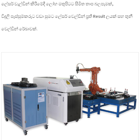
ලේසර් වෑල්ඩින් කිරීමේදී ලෝහ මතුපිටට සීමිත තාප බලපෑමක්,
විදුලි පෑස්සුම්කරුට වඩා සුමට ලේසර් වෙල්ඩින් ප්‍රති Result ලයක් සහ තුනී
වෙල්ඩින් රේඛාවක්.