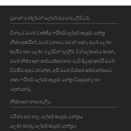
වුහාන් ගෝල්ඩන් ලේසර් සමාගම, ලිමිටඩ්.
චීනයේ ඔබේ වෘත්තීය ෆයිබර් ලේසර් කැපුම් යන්ත්‍ර
නිෂ්පාදකයින්, ඔබේ මනසට සවන් දෙන, ඔබේ ලෝහ
කැපීම සහ ලෝහ වෑල්ඩින් ඉල්ලීම් විශ්ලේෂණය කරන,
ඔබේ නිෂ්පාදන කාර්යක්ෂමතාව වැඩි දියුණු කරයි.ඔබේ
විමසීම අපට එවන්න, අපි ඔබේ විස්තර කර්මාන්තයට
ශක්‍ය ෆයිබර් ලේසර් කැපුම් යන්ත්‍ර විසඳුමක් ලබා
දෙන්නෙමු.
නිෂ්පාදන නාමාවලිය
පයිප්ප සහ නල ලේසර් කැපුම් යන්ත්‍රය
ලෝහ තහඩු ලේසර් කැපුම් යන්ත්‍රය