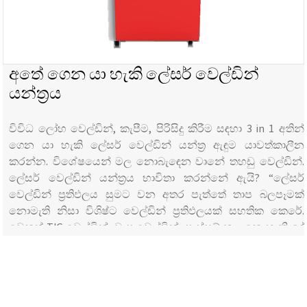
අතේ ගෙන යා හැකි ලේසර් වෙල්ඩින්
යන්ත්‍රය
විවිධ ලෝහ වෙල්ඩින්, කැපීම, පිරිසිදු කිරීම සඳහා 3 in 1 අතින්
ගෙන යා හැකි ලේසර් වෙල්ඩින් යන්ත්‍ර ඇඳුම යාවත්කාලීන
කරන්න. විශේෂයෙන් මල නොබැඳෙන වානේ තහඩු වෙල්ඩින්.
ලේසර් වෙල්ඩින් යන්ත්‍රය භාවිතා කරන්නේ ඇයි? “ලේසර්
වෙල්ඩින් ප්‍රතිඵලය සුමට වන අතර පැත්තේ තාප බලපෑමක්
නොමැති නිසා විශිෂ්ට වෙල්ඩින් ප්‍රතිඵලයක් සහතික කෙරේ.
වෙනත් TIG වෙල්ඩින්, චාප වෙල්ඩින්, පෑස්සුම් කළ නොහැකි දේ
කුමක්ද&#...