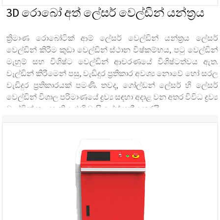
3D රොබෝ අත් ලේසර් වෙල්ඩින් යන්ත්‍රය
ත්‍රිමාණ රොබෝටික් ආම් ලේසර් වෙල්ඩින් යන්ත්‍රය ලේසර්
වෙල්ඩින් කිරීම කුඩා වෙල්ඩින් ස්ථාන විෂ්කම්භය, පටු වෙල්ඩින්
මැහුම් සහ විශිෂ්ට වෙල්ඩින් ආචරණයේ විශිෂ්ටත්වය ඇත.
වෑල්ඩින් කිරීමෙන් පසු, වැඩිදුර ප්‍රතිකාර අවශ්‍ය නොවේ හෝ සරල
වැඩිදුර ප්‍රතිකාරයක් පමණි. තවද, ගෝල්ඩන් ලේසර් හි ලේසර්
වෙල්ඩින් විශාල පරිමාණයේ ද්‍රව්‍ය සඳහා අදාළ වන අතර විවිධ ද්‍රව්‍ය
වෑල්ඩින් කළ හැකිය. එහි වාසි ලේස් සක්‍රීය කරයි...