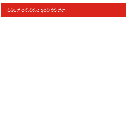
ඔබගේ පණිවිඩය අපට එවන්න: