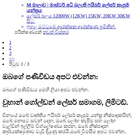
M මාලාව | මාස්ටර් අධි බලැති ෆයිබර් ලේසර් කැපුම්
යන්ත්‍රය
ලේසර් බලය 12000W (12KW) 15KW, 20KW 30KW
සිට.
ඉහළ මට්ටමේ ආරක්ෂක ආරක්ෂණ ප්‍රමිතීන්.
පරීක්ෂණයක්
තවත් විස්තර
1
2
3
>>
පිටුව 1 / 3
ඔබගේ පණිවිඩය අපට එවන්න:
ඔබගේ පණිවිඩය මෙහි ලියා අපට එවන්න.
වුහාන් ගෝල්ඩන් ලේසර් සමාගම, ලිමිටඩ්.
චීනයේ ඔබේ වෘත්තීය ෆයිබර් ලේසර් කැපුම් යන්ත්‍ර නිෂ්පාදකයින්,
ඔබේ මනසට සවන් දෙන, ඔබේ ලෝහ කැපීම සහ ලෝහ
වෑල්ඩින් ඉල්ලීම් විශ්ලේෂණය කරන, ඔබේ නිෂ්පාදන
කාර්යක්ෂමතාව වැඩි දියුණු කරයි.ඔබේ විමසීම අපට එවන්න,