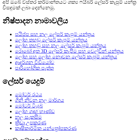
අපි ඔබේ විස්තර කර්මාන්තයට ශක්‍ය ෆයිබර් ලේසර් කැපුම් යන්ත්‍ර
විසඳුමක් ලබා දෙන්නෙමු.
නිෂ්පාදන නාමාවලිය
පයිප්ප සහ නල ලේසර් කැපුම් යන්ත්‍රය
ලෝහ තහඩු ලේසර් කැපුම් යන්ත්‍රය
ලෝහ තහඩු සහ නල ලේසර් කැපුම් යන්ත්‍රය
රොබෝ අත 3D ලේසර් කැපීම සහ වෙල්ඩින් යන්ත්‍රය
ලෝහ සහ ලෝහ නොවන ලේසර් කැපුම් යන්ත්‍රය
ආදර්ශන වීඩියෝව
පාරිභෝගික පැත්ත
ලේසර් යෙදුම්
මෝටර් රථය
ගිනි නිවන නල මාර්ගය
මෝටර් ටියුබ්
ලෝහ ගෘහ භාණ්ඩ
නල සැකසීම
ක්‍රීඩා උපකරණ
කෘෂිකාර්මික යන්ත්‍රෝපකරණ