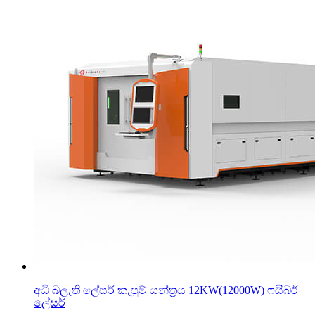
අධි බලැති ලේසර් කැපුම් යන්ත්‍රය 12KW(12000W) ෆයිබර්
ලේසර්