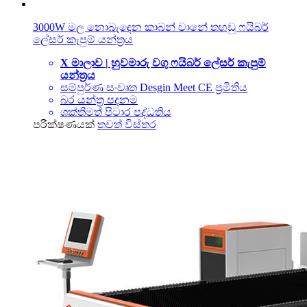
3000W මල නොබැඳෙන කාබන් වානේ තහඩු ෆයිබර්
ලේසර් කැපුම් යන්ත්‍රය
X මාලාව | හුවමාරු වගු ෆයිබර් ලේසර් කැපුම්
යන්ත්‍රය
සම්පුර්ණ සංවෘත Desgin Meet CE ප්‍රමිතිය
බර යන්ත්‍ර පදනම
ශක්තිමත් පිටාර පද්ධතිය
පරීක්ෂණයක්
තවත් විස්තර