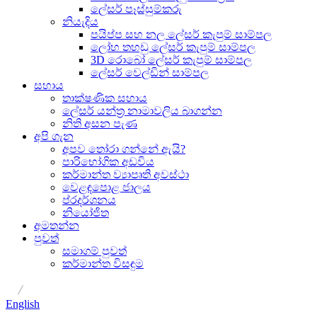
ලේසර් පෑස්සුම්කරු
නියැදිය
පයිප්ප සහ නල ලේසර් කැපුම් සාම්පල
ලෝහ තහඩු ලේසර් කැපුම් සාම්පල
3D රොබෝ ලේසර් කැපුම් සාම්පල
ලේසර් වෙල්ඩින් සාම්පල
සහාය
තාක්ෂණික සහාය
ලේසර් යන්ත්‍ර නාමාවලිය බාගන්න
නිති අසන පැණ
අපි ගැන
අපව තෝරා ගන්නේ ඇයි?
පාරිභෝගික අඩවිය
කර්මාන්ත ව්‍යාපෘති අවස්ථා
වෙළඳපොළ ජාලය
ප්රදර්ශනය
නියෝජිත
අමතන්න
පුවත්
සමාගම් පුවත්
කර්මාන්ත විසඳුම
/
English