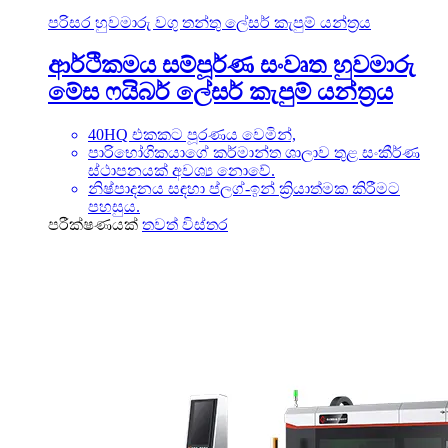
පරිසර හුවමාරු වගු තන්තු ලේසර් කැපුම් යන්ත්‍රය
ආර්ථිකමය සම්පූර්ණ සංවෘත හුවමාරු
මේස ෆයිබර් ලේසර් කැපුම් යන්ත්‍රය
40HQ එකකට පූරණය වෙමින්,
පාරිභෝගිකයාගේ කර්මාන්ත ශාලාව තුළ සංකීර්ණ
ස්ථාපනයක් අවශ්‍ය නොවේ.
නිෂ්පාදනය සඳහා ප්ලග්-ඉන් ක්‍රියාත්මක කිරීමට
පහසුය.
පරීක්ෂණයක්
තවත් විස්තර