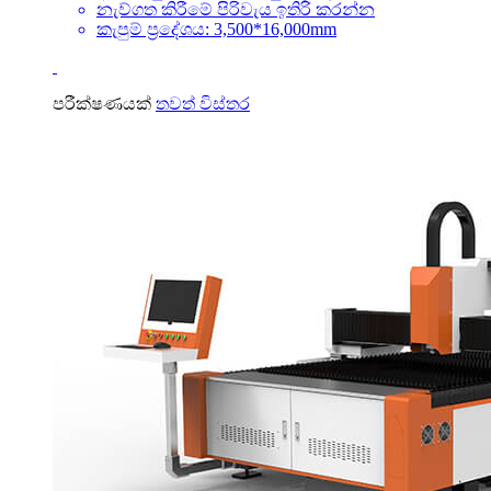
නැව්ගත කිරීමේ පිරිවැය ඉතිරි කරන්න
කැපුම් ප්‍රදේශය: 3,500*16,000mm
පරීක්ෂණයක්
තවත් විස්තර