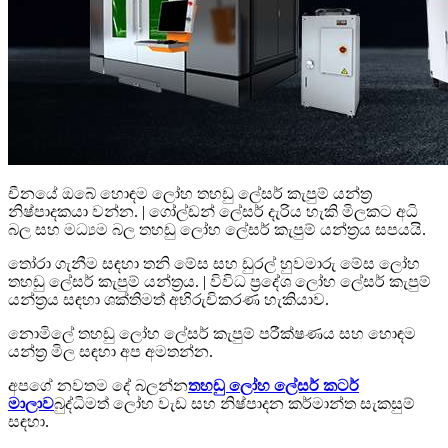
චීනයේ ඔබේ හොඳම ලෝහ තහඩු ලේසර් කැපුම් යන්ත්‍ර
නිෂ්පාදකයා වන්න. | ගෝල්ඩන් ලේසර් දැරිය හැකි මිලකට අධි
බල සහ මධ්‍යම බල තහඩු ලෝහ ලේසර් කැපුම් යන්ත්‍රය සපයයි.
තෝරා ගැනීම සඳහා තනි මේස සහ ඩුරල් හුවමාරු මේස ලෝහ
තහඩු ලේසර් කැපුම් යන්ත්‍රය. | විවිධ ප්‍රදේශ ලෝහ ලේසර් කැපුම්
යන්ත්‍රය සඳහා ශක්තිමත් අභිරුචිකරණ හැකියාව.
නොමිලේ තහඩු ලෝහ ලේසර් කැපුම් පරීක්ෂණය සහ හොඳම
යන්ත්‍ර මිල සඳහා අප අමතන්න.
අපගේ නවතම දේ බලන්න
තහඩු ලෝහ ලේසර් කටර්
මාලාව
බුද්ධිමත් ලෝහ වැඩ සහ නිෂ්පාදන කර්මාන්ත සැකසුම්
සඳහා.