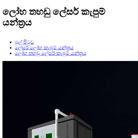
ලෝහ තහඩු ලේසර් කැපුම්
යන්ත්‍රය
මුල් පිටුව
ලේසර් ලෝහ කැපුම් යන්ත්‍රය
ලෝහ තහඩු ලේසර් කැපුම් යන්ත්‍රය