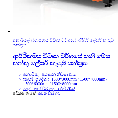
නොමිලේ ස්ථාපනය විවෘත වර්ගයේ ෆයිබර් ලේසර් කැපුම්
යන්ත්‍රය
ආර්ථිකමය විවෘත වර්ගයේ තනි මේස
තන්තු ලේසර් කැපුම් යන්ත්‍රය
නොමිලේ ස්ථාපන නිර්මාණය
කැපුම් ප්‍රදේශය: 1500*3000mm / 1500*4000mm /
1500*6000mm / 1500*8000mm
නැව්ගත කිරීම සඳහා ජීපී 20ක්
පරීක්ෂණයක්
තවත් විස්තර