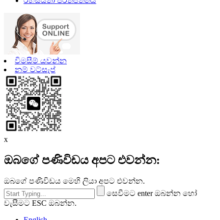
රහස්යතා ප්රතිපත්තිය
විමසීම් යවන්න
නම් වට්සැප්
x
ඔබගේ පණිවිඩය අපට එවන්න:
ඔබගේ පණිවිඩය මෙහි ලියා අපට එවන්න.
සෙවීමට enter ඔබන්න හෝ
වැසීමට ESC ඔබන්න.
English