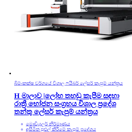
බිම්-කක්ෂ වර්ගයේ විශාල ෆයිබර් ලේසර් කැපුම් යන්ත්‍රය
H මාලාව |ලෝහ තහඩු කැපීම සඳහා
රාත්‍රී භෝජන සංග්‍රහය විශාල ප්‍රදේශ
තන්තු ලේසර් කැපුම් යන්ත්‍රය
මොඩියුලර් නිර්මාණය
අසීමිත පුළුල් කිරීමේ කැපුම් ප්‍රදේශය