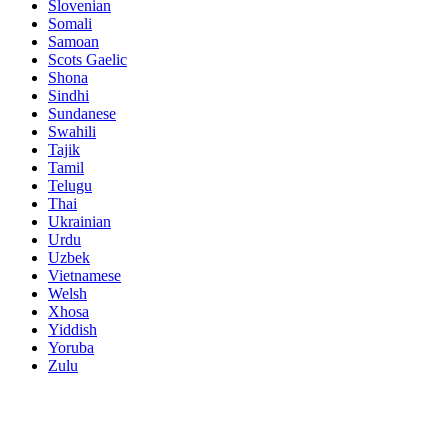
Slovenian
Somali
Samoan
Scots Gaelic
Shona
Sindhi
Sundanese
Swahili
Tajik
Tamil
Telugu
Thai
Ukrainian
Urdu
Uzbek
Vietnamese
Welsh
Xhosa
Yiddish
Yoruba
Zulu