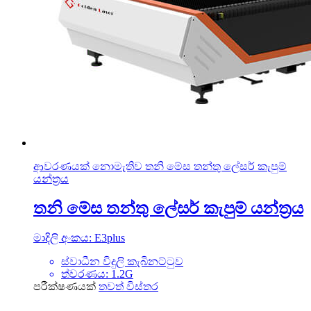
ආවරණයක් නොමැතිව තනි මේස තන්තු ලේසර් කැපුම්
යන්ත්‍රය
තනි මේස තන්තු ලේසර් කැපුම් යන්ත්‍රය
මාදිලි අංකය: E3plus
ස්වාධීන විදුලි කැබිනට්ටුව
ත්වරණය: 1.2G
පරීක්ෂණයක්
තවත් විස්තර