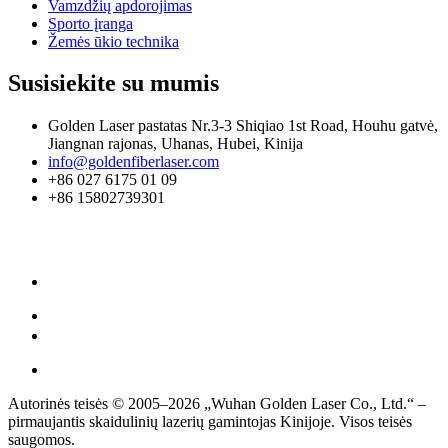
Vamzdžių apdorojimas
Sporto įranga
Žemės ūkio technika
Susisiekite su mumis
Golden Laser pastatas Nr.3-3 Shiqiao 1st Road, Houhu gatvė,
Jiangnan rajonas, Uhanas, Hubei, Kinija
info@goldenfiberlaser.com
+86 027 6175 01 09
+86 15802739301
Autorinės teisės © 2005–2026 „Wuhan Golden Laser Co., Ltd.“ –
pirmaujantis skaidulinių lazerių gamintojas Kinijoje. Visos teisės
saugomos.