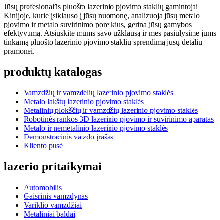
Jūsų profesionalūs pluošto lazerinio pjovimo staklių gamintojai
Kinijoje, kurie įsiklauso į jūsų nuomonę, analizuoja jūsų metalo
pjovimo ir metalo suvirinimo poreikius, gerina jūsų gamybos
efektyvumą. Atsiųskite mums savo užklausą ir mes pasiūlysime jums
tinkamą pluošto lazerinio pjovimo staklių sprendimą jūsų detalių
pramonei.
produktų katalogas
Vamzdžių ir vamzdelių lazerinio pjovimo staklės
Metalo lakštų lazerinio pjovimo staklės
Metalinių plokščių ir vamzdžių lazerinio pjovimo staklės
Robotinės rankos 3D lazerinio pjovimo ir suvirinimo aparatas
Metalo ir nemetalinio lazerinio pjovimo staklės
Demonstracinis vaizdo įrašas
Kliento pusė
lazerio pritaikymai
Automobilis
Gaisrinis vamzdynas
Variklio vamzdžiai
Metaliniai baldai