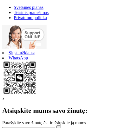
Svetainės planas
Teisinis pranešimas
Privatumo politika
Siųsti užklausą
WhatsApp
x
Atsiųskite mums savo žinutę:
Parašykite savo žinutę čia ir išsiųskite ją mums