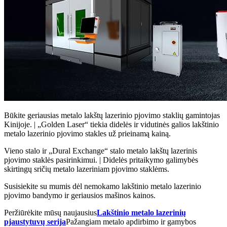
Būkite geriausias metalo lakštų lazerinio pjovimo staklių gamintojas
Kinijoje. | „Golden Laser“ tiekia didelės ir vidutinės galios lakštinio
metalo lazerinio pjovimo stakles už prieinamą kainą.
Vieno stalo ir „Dural Exchange“ stalo metalo lakštų lazerinis
pjovimo staklės pasirinkimui. | Didelės pritaikymo galimybės
skirtingų sričių metalo lazeriniam pjovimo staklėms.
Susisiekite su mumis dėl nemokamo lakštinio metalo lazerinio
pjovimo bandymo ir geriausios mašinos kainos.
Peržiūrėkite mūsų naujausius
Lakštinio metalo lazerinių
pjaustytuvų serija
Pažangiam metalo apdirbimo ir gamybos