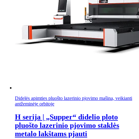
Didelės apimties pluošto lazerinio pjovimo mašina, veikianti
antžeminėje orbitoje
H serija | „Supper“ didelio ploto
pluošto lazerinio pjovimo staklės
metalo lakštams pjauti