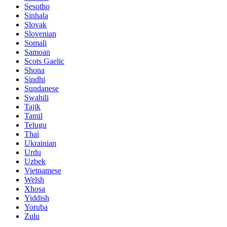
Sesotho
Sinhala
Slovak
Slovenian
Somali
Samoan
Scots Gaelic
Shona
Sindhi
Sundanese
Swahili
Tajik
Tamil
Telugu
Thai
Ukrainian
Urdu
Uzbek
Vietnamese
Welsh
Xhosa
Yiddish
Yoruba
Zulu