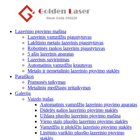
Lazerinio pjovimo mašina
Lazerinis vamzdžių pjaustytuvas
Lakštinio metalo lazerinis pjaustytuvas
Robotinės rankos lazerinis pjaustytuvas
5 ašių lazerinis aparatas
Lazerinis suvirinimas
Automatinis vamzdžių krautuvas
Metalo ir nemetalinio lazerinio pjovimo staklės
Paraiškos
Pramonės taikymas
Metalinių medžiagų pritaikymas
Galerija
Vaizdo įrašas
Automatinis vamzdžių lazerinio pjovimo aparatas
Didelės galios lazerinio pjovimo staklės
Uždara pluošto lazerinio pjovimo mašina
Vieno stalo pluošto lazerinio pjovimo staklės
Vamzdžių ir plokščių lazerinio pjovimo staklės
Linijinio variklio pluošto lazerinio pjovimo
staklės