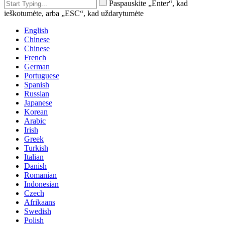
Paspauskite „Enter“, kad
ieškotumėte, arba „ESC“, kad uždarytumėte
English
Chinese
Chinese
French
German
Portuguese
Spanish
Russian
Japanese
Korean
Arabic
Irish
Greek
Turkish
Italian
Danish
Romanian
Indonesian
Czech
Afrikaans
Swedish
Polish