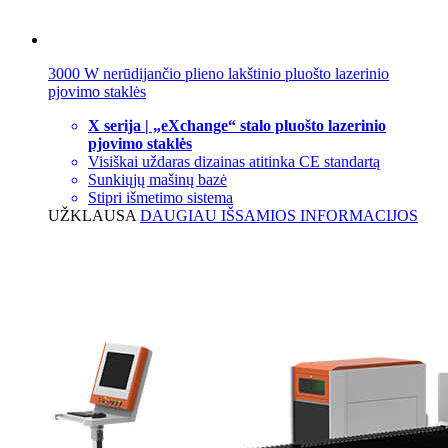
3000 W nerūdijančio plieno lakštinio pluošto lazerinio
pjovimo staklės
X serija | „eXchange“ stalo pluošto lazerinio
pjovimo staklės
Visiškai uždaras dizainas atitinka CE standartą
Sunkiųjų mašinų bazė
Stipri išmetimo sistema
UŽKLAUSA
DAUGIAU IŠSAMIOS INFORMACIJOS