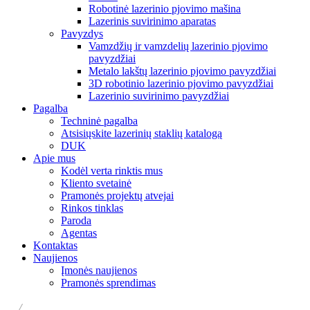
Robotinė lazerinio pjovimo mašina
Lazerinis suvirinimo aparatas
Pavyzdys
Vamzdžių ir vamzdelių lazerinio pjovimo
pavyzdžiai
Metalo lakštų lazerinio pjovimo pavyzdžiai
3D robotinio lazerinio pjovimo pavyzdžiai
Lazerinio suvirinimo pavyzdžiai
Pagalba
Techninė pagalba
Atsisiųskite lazerinių staklių katalogą
DUK
Apie mus
Kodėl verta rinktis mus
Kliento svetainė
Pramonės projektų atvejai
Rinkos tinklas
Paroda
Agentas
Kontaktas
Naujienos
Įmonės naujienos
Pramonės sprendimas
/