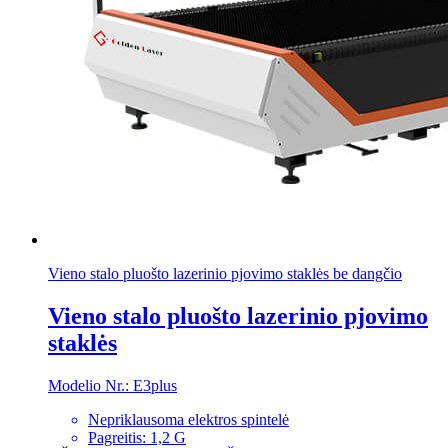
Vieno stalo pluošto lazerinio pjovimo staklės be dangčio
Vieno stalo pluošto lazerinio pjovimo
staklės
Modelio Nr.: E3plus
Nepriklausoma elektros spintelė
Pagreitis: 1,2 G