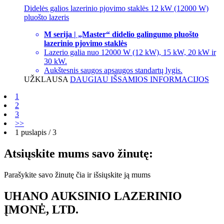
Didelės galios lazerinio pjovimo staklės 12 kW (12000 W)
pluošto lazeris
M serija | „Master“ didelio galingumo pluošto
lazerinio pjovimo staklės
Lazerio galia nuo 12000 W (12 kW), 15 kW, 20 kW ir
30 kW.
Aukštesnis saugos apsaugos standartų lygis.
UŽKLAUSA
DAUGIAU IŠSAMIOS INFORMACIJOS
1
2
3
>>
1 puslapis / 3
Atsiųskite mums savo žinutę:
Parašykite savo žinutę čia ir išsiųskite ją mums
UHANO AUKSINIO LAZERINIO
ĮMONĖ, LTD.