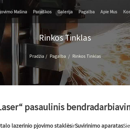
Pjovimo Mašina
Paraiškos
Galerija
Pagalba
Apie Mus
Kon
Rinkos Tinklas
Pradžia
Pagalba
Rinkos Tinklas
aser“ pasaulinis bendradarbiavi
alo lazerinio pjovimo staklės
ir
Suvirinimo aparatas
Si