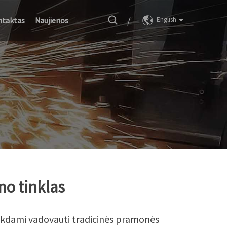
/
taktas
Naujienos
English
mo tinklas
ekdami vadovauti tradicinės pramonės