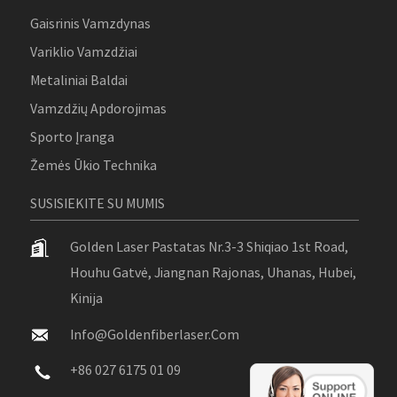
Gaisrinis Vamzdynas
Variklio Vamzdžiai
Metaliniai Baldai
Vamzdžių Apdorojimas
Sporto Įranga
Žemės Ūkio Technika
SUSISIEKITE SU MUMIS
Golden Laser Pastatas Nr.3-3 Shiqiao 1st Road,
Houhu Gatvė, Jiangnan Rajonas, Uhanas, Hubei,
Kinija
Info@goldenfiberlaser.com
+86 027 6175 01 09