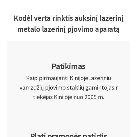
Kodėl verta rinktis auksinį lazerinį
metalo lazerinį pjovimo aparatą
Patikimas
Kaip pirmaujanti Kinijoje
Lazerinių
vamzdžių pjovimo staklių gamintojas
Ir
tiekėjas Kinijoje nuo 2005 m.
Plati pramonės patirtis