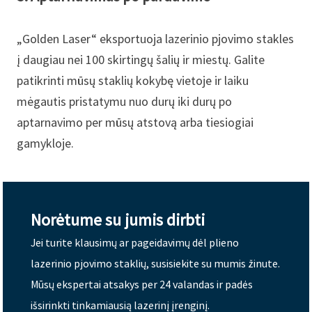
„Golden Laser“ eksportuoja lazerinio pjovimo stakles
į daugiau nei 100 skirtingų šalių ir miestų. Galite
patikrinti mūsų staklių kokybę vietoje ir laiku
mėgautis pristatymu nuo durų iki durų po
aptarnavimo per mūsų atstovą arba tiesiogiai
gamykloje.
Norėtume su jumis dirbti
Jei turite klausimų ar pageidavimų dėl plieno
lazerinio pjovimo staklių, susisiekite su mumis žinute.
Mūsų ekspertai atsakys per 24 valandas ir padės
išsirinkti tinkamiausią lazerinį įrenginį.