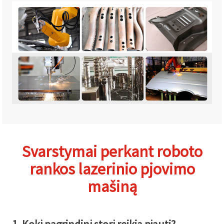
Svarstymai perkant roboto
rankos lazerinio pjovimo
mašiną