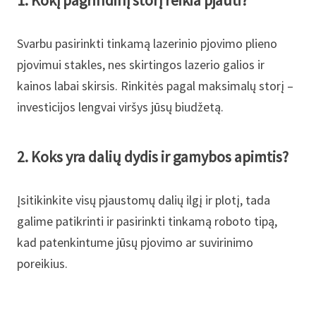
1. Kokį pagrindinį storį reikia pjauti?
Svarbu pasirinkti tinkamą lazerinio pjovimo plieno
pjovimui stakles, nes skirtingos lazerio galios ir
kainos labai skirsis. Rinkitės pagal maksimalų storį –
investicijos lengvai viršys jūsų biudžetą.
2. Koks yra dalių dydis ir gamybos apimtis?
Įsitikinkite visų pjaustomų dalių ilgį ir plotį, tada
galime patikrinti ir pasirinkti tinkamą roboto tipą,
kad patenkintume jūsų pjovimo ar suvirinimo
poreikius.