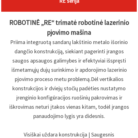
RE serija
ROBOTINĖ „RE“ trimatė robotinė lazerinio
pjovimo mašina
Priima integruotą sandarų lakštinio metalo išorinio
dangčio konstrukciją, siekiant pagerinti įrangos
saugos apsaugos galimybes ir efektyviai išspręsti
išmetamųjų dujų surinkimo ir apdorojimo lazerinio
pjovimo proceso metu problemą.
Dėl vertikalios
konstrukcijos ir dviejų stočių padėties nustatymo
įrenginio konfigūracijos ruošinių pakrovimas ir
iškrovimas neturi įtakos vienas kitam, todėl įrangos
panaudojimo lygis yra didesnis.
Visiškai uždara konstrukcija | Saugesnis