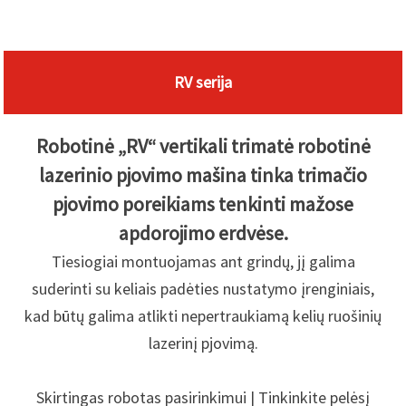
RV serija
Robotinė „RV“ vertikali trimatė robotinė
lazerinio pjovimo mašina tinka trimačio
pjovimo poreikiams tenkinti mažose
apdorojimo erdvėse.
Tiesiogiai montuojamas ant grindų, jį galima
suderinti su keliais padėties nustatymo įrenginiais,
kad būtų galima atlikti nepertraukiamą kelių ruošinių
lazerinį pjovimą.
Skirtingas robotas pasirinkimui | Tinkinkite pelėsį