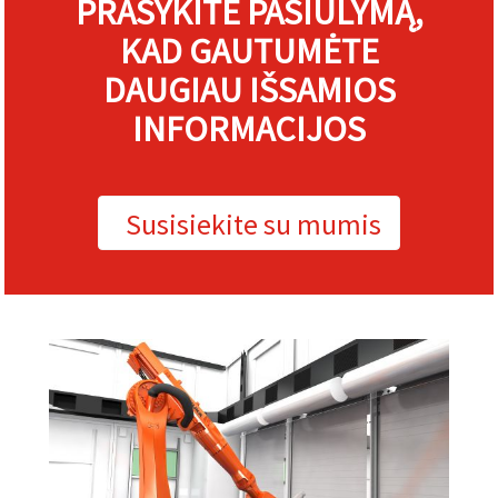
PRAŠYKITE PASIŪLYMĄ,
KAD GAUTUMĖTE
DAUGIAU IŠSAMIOS
INFORMACIJOS
Susisiekite su mumis