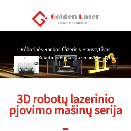
Robotinės Rankos Lazerinis Pjaustytuvas
Pradžia
Robotinės Rankos Lazerinis Pjaustytuvas
3D robotų lazerinio
pjovimo mašinų serija