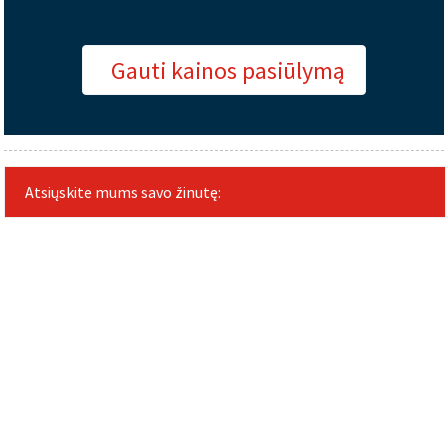
Gauti kainos pasiūlymą
Atsiųskite mums savo žinutę: