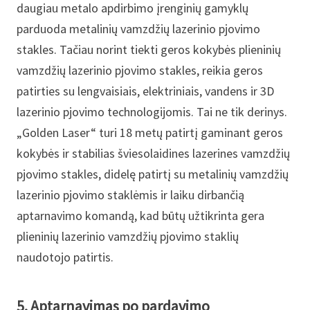
daugiau metalo apdirbimo įrenginių gamyklų
parduoda metalinių vamzdžių lazerinio pjovimo
stakles. Tačiau norint tiekti geros kokybės plieninių
vamzdžių lazerinio pjovimo stakles, reikia geros
patirties su lengvaisiais, elektriniais, vandens ir 3D
lazerinio pjovimo technologijomis. Tai ne tik derinys.
„Golden Laser“ turi 18 metų patirtį gaminant geros
kokybės ir stabilias šviesolaidines lazerines vamzdžių
pjovimo stakles, didelę patirtį su metalinių vamzdžių
lazerinio pjovimo staklėmis ir laiku dirbančią
aptarnavimo komandą, kad būtų užtikrinta gera
plieninių lazerinio vamzdžių pjovimo staklių
naudotojo patirtis.
5. Aptarnavimas po pardavimo