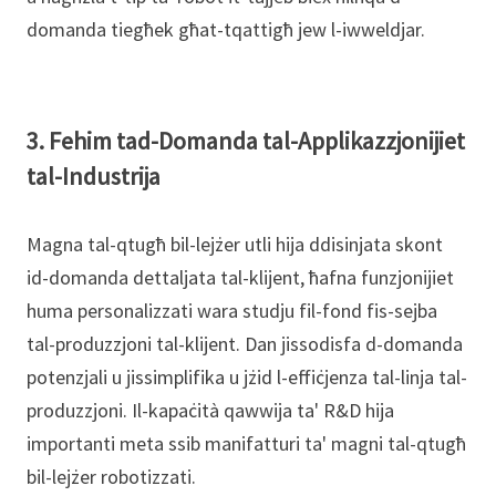
domanda tiegħek għat-tqattigħ jew l-iwweldjar.
3. Fehim tad-Domanda tal-Applikazzjonijiet
tal-Industrija
Magna tal-qtugħ bil-lejżer utli hija ddisinjata skont
id-domanda dettaljata tal-klijent, ħafna funzjonijiet
huma personalizzati wara studju fil-fond fis-sejba
tal-produzzjoni tal-klijent. Dan jissodisfa d-domanda
potenzjali u jissimplifika u jżid l-effiċjenza tal-linja tal-
produzzjoni. Il-kapaċità qawwija ta' R&D hija
importanti meta ssib manifatturi ta' magni tal-qtugħ
bil-lejżer robotizzati.