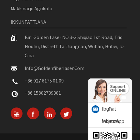
Makkinarju Agrikolu
IKKUNTATTJANA
Bini Golden Laser NO.3-3 Shiqiao 1st Road, Triq
Houhu, Distrett Ta 'Jiangnan, Wuhan, Hubei, Iċ-
Ċina
Info@goldenfiberlaser.com
+86 027 6175 01 09
+86 15802739301
Ibgħat
Inkjesta
WhatsApp