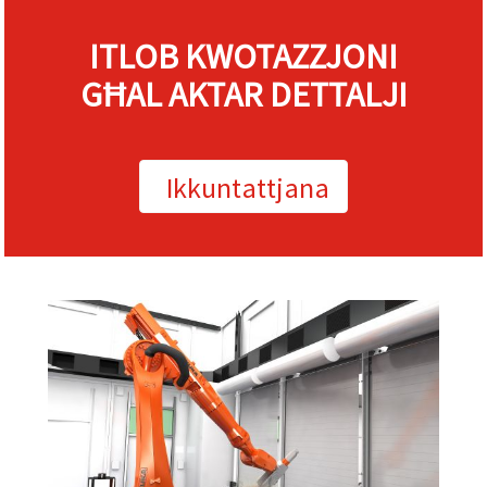
ITLOB KWOTAZZJONI
GĦAL AKTAR DETTALJI
Ikkuntattjana