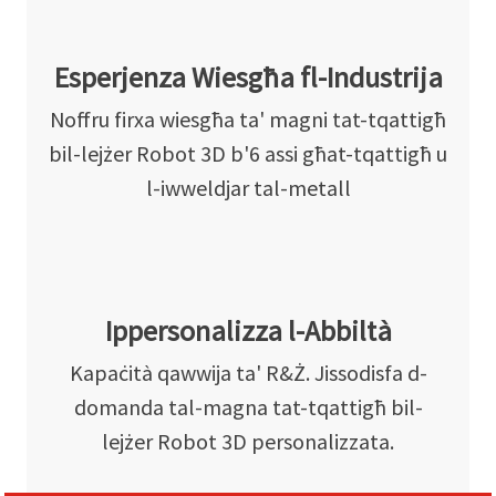
Esperjenza Wiesgħa fl-Industrija
Noffru firxa wiesgħa ta' magni tat-tqattigħ
bil-lejżer Robot 3D b'6 assi għat-tqattigħ u
l-iwweldjar tal-metall
Ippersonalizza l-Abbiltà
Kapaċità qawwija ta' R&Ż. Jissodisfa d-
domanda tal-magna tat-tqattigħ bil-
lejżer Robot 3D personalizzata.