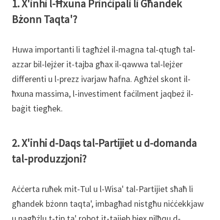
1. X'inhi l-Ħxuna Prinċipali li Għandek
Bżonn Taqta'?
Huwa importanti li tagħżel il-magna tal-qtugħ tal-
azzar bil-lejżer it-tajba għax il-qawwa tal-lejżer
differenti u l-prezz ivarjaw ħafna. Agħżel skont il-
ħxuna massima, l-investiment faċilment jaqbeż il-
baġit tiegħek.
2. X'inhi d-Daqs tal-Partijiet u d-domanda
tal-produzzjoni?
Aċċerta ruħek mit-Tul u l-Wisa' tal-Partijiet sħaħ li
għandek bżonn taqta', imbagħad nistgħu niċċekkjaw
u nagħżlu t-tip ta' robot it-tajjeb biex nilħqu d-