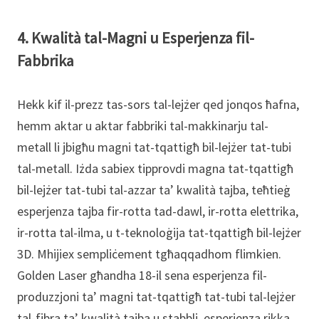
4. Kwalità tal-Magni u Esperjenza fil-
Fabbrika
Hekk kif il-prezz tas-sors tal-lejżer qed jonqos ħafna,
hemm aktar u aktar fabbriki tal-makkinarju tal-
metall li jbigħu magni tat-tqattigħ bil-lejżer tat-tubi
tal-metall. Iżda sabiex tipprovdi magna tat-tqattigħ
bil-lejżer tat-tubi tal-azzar ta’ kwalità tajba, teħtieġ
esperjenza tajba fir-rotta tad-dawl, ir-rotta elettrika,
ir-rotta tal-ilma, u t-teknoloġija tat-tqattigħ bil-lejżer
3D. Mhijiex sempliċement tgħaqqadhom flimkien.
Golden Laser għandha 18-il sena esperjenza fil-
produzzjoni ta’ magni tat-tqattigħ tat-tubi tal-lejżer
tal-fibra ta’ kwalità tajba u stabbli, esperjenza rikka