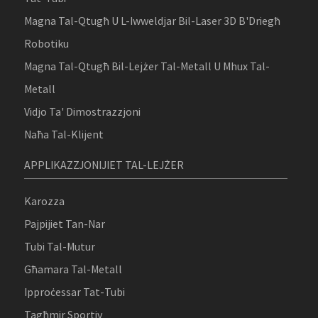
Magna Tal-Qtugħ U L-Iwweldjar Bil-Laser 3D B'Driegħ
Robotiku
Magna Tal-Qtugħ Bil-Lejżer Tal-Metall U Mhux Tal-
Metall
Vidjo Ta' Dimostrazzjoni
Naħa Tal-Klijent
APPLIKAZZJONIJIET TAL-LEJŻER
Karozza
Pajpijiet Tan-Nar
Tubi Tal-Mutur
Għamara Tal-Metall
Ipproċessar Tat-Tubi
Tagħmir Sportiv