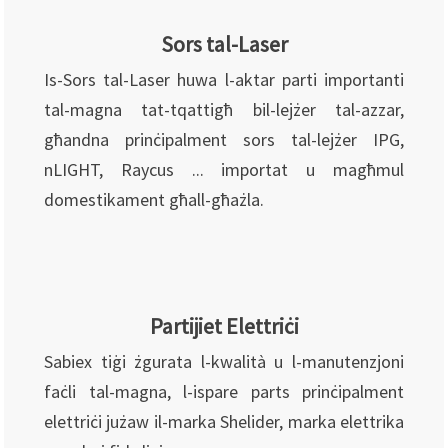
Sors tal-Laser
Is-Sors tal-Laser huwa l-aktar parti importanti
tal-magna tat-tqattigħ bil-lejżer tal-azzar,
għandna prinċipalment sors tal-lejżer IPG,
nLIGHT, Raycus ... importat u magħmul
domestikament għall-għażla.
Partijiet Elettriċi
Sabiex tiġi żgurata l-kwalità u l-manutenzjoni
faċli tal-magna, l-ispare parts prinċipalment
elettriċi jużaw il-marka Shelider, marka elettrika