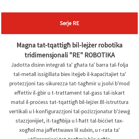
Serje RE
Magna tat-tqattigħ bil-lejżer robotika
tridimensjonali "RE" ROBOTIKA
Jadotta disinn integrali ta' għata ta' barra tal-folja
tal-metall issiġillata biex itejjeb il-kapaċitajiet ta'
protezzjoni tas-sikurezza tat-tagħmir u jsolvi b'mod
effettiv il-ġbir u t-trattament tal-gass tal-iskart
matul il-proċess tat-tqattigħ bil-lejżer.
Bl-istruttura
vertikali u l-konfigurazzjoni tal-pożizzjonatur b'żewġ
stazzjonijiet, it-tagħbija u l-ħatt tal-biċċiet tax-
xogħol ma jaffettwawx lil xulxin, u r-rata ta'