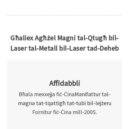
Għaliex Agħżel Magni tal-Qtugħ bil-
Laser tal-Metall bil-Laser tad-Deheb
Affidabbli
Bħala mexxejja fiċ-Ċina
Manifattur tal-
magna tat-tqattigħ tat-tubi bil-lejżer
u
Fornitur fiċ-Ċina mill-2005.