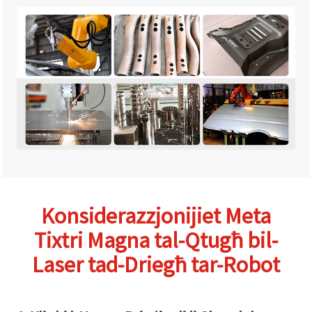
Konsiderazzjonijiet Meta
Tixtri Magna tal-Qtugħ bil-
Laser tad-Driegħ tar-Robot