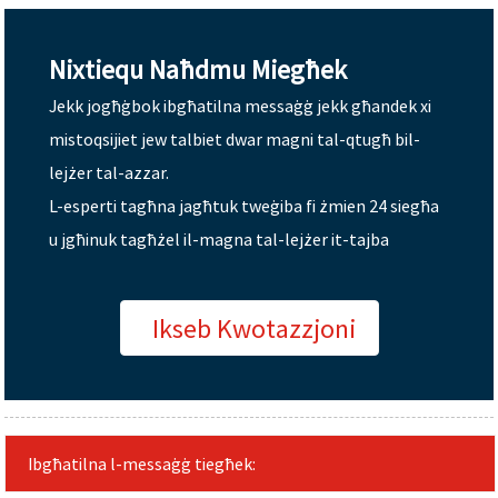
Nixtiequ Naħdmu Miegħek
Jekk jogħġbok ibgħatilna messaġġ jekk għandek xi
mistoqsijiet jew talbiet dwar magni tal-qtugħ bil-
lejżer tal-azzar.
L-esperti tagħna jagħtuk tweġiba fi żmien 24 siegħa
u jgħinuk tagħżel il-magna tal-lejżer it-tajba
Ikseb Kwotazzjoni
Ibgħatilna l-messaġġ tiegħek: