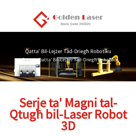
Qatta' Bil-Lejżer Tad-Driegħ Robotiku
Dar
Qatta' Bil-Lejżer Tad-Driegħ Robotiku
Serje ta' Magni tal-
Qtugħ bil-Laser Robot
3D