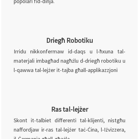
popolari fid-dinja.
Driegħ Robotiku
Irridu nikkonfermaw id-daqs u l-ħxuna tal-
materjali imbagħad nagħżlu d-driegħ robotiku u
l-qawwa tal-lejżer it-tajba għall-applikazzjoni
Ras tal-lejżer
Skont it-talbiet differenti tal-klijenti, nistgħu
naffordjaw ir-ras tal-lejżer taċ-Ċina, l-Iżvizzera,
il-Ġermanja għall-għażla.