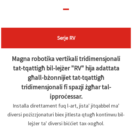
Serje RV
Magna robotika vertikali tridimensjonali
tat-tqattigħ bil-lejżer "RV" hija adattata
għall-bżonnijiet tat-tqattigħ
tridimensjonali fi spazji żgħar tal-
ipproċessar.
Installa direttament fuq l-art, jista' jitqabbel ma'
diversi pożizzjonaturi biex jitlesta qtugħ kontinwu bil-
lejżer ta' diversi biċċiet tax-xogħol.