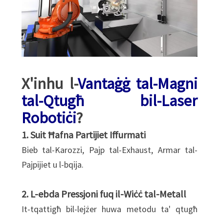
X'inhu l-
Vantaġġ tal-Magni
tal-Qtugħ bil-Laser
Robotiċi
?
1. Suit Ħafna Partijiet Iffurmati
Bieb tal-Karozzi, Pajp tal-Exhaust, Armar tal-
Pajpijiet u l-bqija.
2. L-ebda Pressjoni fuq il-Wiċċ tal-Metall
It-tqattigħ bil-lejżer huwa metodu ta' qtugħ