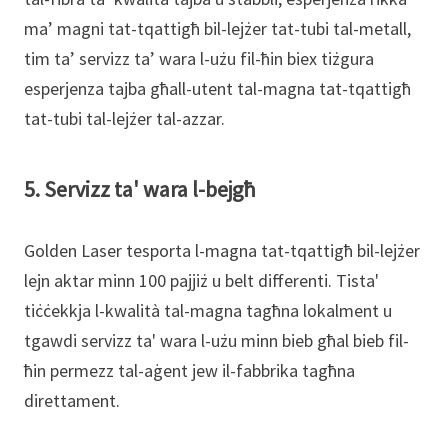
ma’ magni tat-tqattigħ bil-lejżer tat-tubi tal-metall,
tim ta’ servizz ta’ wara l-użu fil-ħin biex tiżgura
esperjenza tajba għall-utent tal-magna tat-tqattigħ
tat-tubi tal-lejżer tal-azzar.
5. Servizz ta' wara l-bejgħ
Golden Laser tesporta l-magna tat-tqattigħ bil-lejżer
lejn aktar minn 100 pajjiż u belt differenti. Tista'
tiċċekkja l-kwalità tal-magna tagħna lokalment u
tgawdi servizz ta' wara l-użu minn bieb għal bieb fil-
ħin permezz tal-aġent jew il-fabbrika tagħna
direttament.