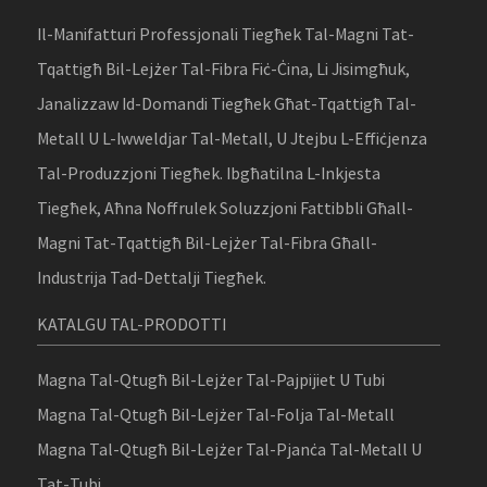
Il-Manifatturi Professjonali Tiegħek Tal-Magni Tat-
Tqattigħ Bil-Lejżer Tal-Fibra Fiċ-Ċina, Li Jisimgħuk,
Janalizzaw Id-Domandi Tiegħek Għat-Tqattigħ Tal-
Metall U L-Iwweldjar Tal-Metall, U Jtejbu L-Effiċjenza
Tal-Produzzjoni Tiegħek. Ibgħatilna L-Inkjesta
Tiegħek, Aħna Noffrulek Soluzzjoni Fattibbli Għall-
Magni Tat-Tqattigħ Bil-Lejżer Tal-Fibra Għall-
Industrija Tad-Dettalji Tiegħek.
KATALGU TAL-PRODOTTI
Magna Tal-Qtugħ Bil-Lejżer Tal-Pajpijiet U Tubi
Magna Tal-Qtugħ Bil-Lejżer Tal-Folja Tal-Metall
Magna Tal-Qtugħ Bil-Lejżer Tal-Pjanċa Tal-Metall U
Tat-Tubi