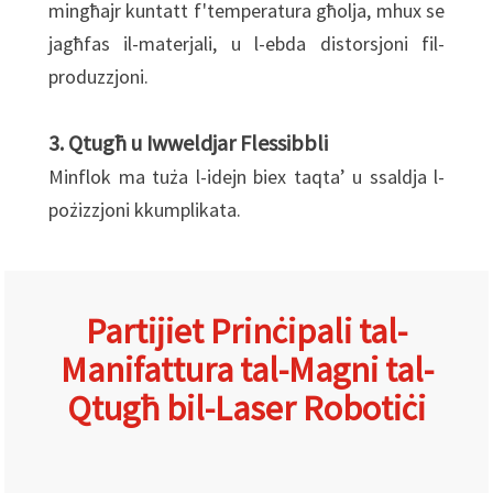
mingħajr kuntatt f'temperatura għolja, mhux se
jagħfas il-materjali, u l-ebda distorsjoni fil-
produzzjoni.
3. Qtugħ u Iwweldjar Flessibbli
Minflok ma tuża l-idejn biex taqta’ u ssaldja l-
pożizzjoni kkumplikata.
Partijiet Prinċipali tal-
Manifattura tal-Magni tal-
Qtugħ bil-Laser Robotiċi