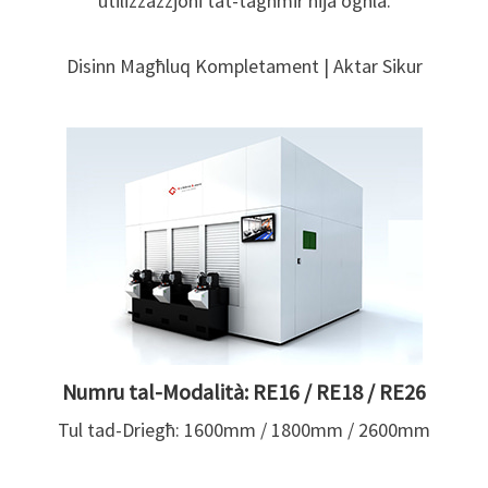
utilizzazzjoni tat-tagħmir hija ogħla.
Disinn Magħluq Kompletament | Aktar Sikur
Numru tal-Modalità: RE16 / RE18 / RE26
Tul tad-Driegħ: 1600mm / 1800mm / 2600mm