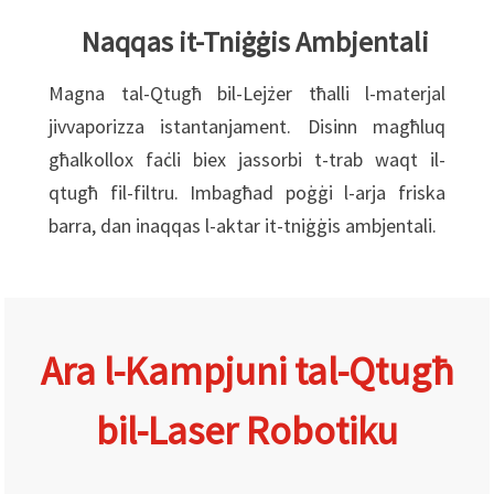
Naqqas it-Tniġġis Ambjentali
Magna tal-Qtugħ bil-Lejżer tħalli l-materjal
jivvaporizza istantanjament. Disinn magħluq
għalkollox faċli biex jassorbi t-trab waqt il-
qtugħ fil-filtru. Imbagħad poġġi l-arja friska
barra, dan inaqqas l-aktar it-tniġġis ambjentali.
Ara l-Kampjuni tal-Qtugħ
bil-Laser Robotiku