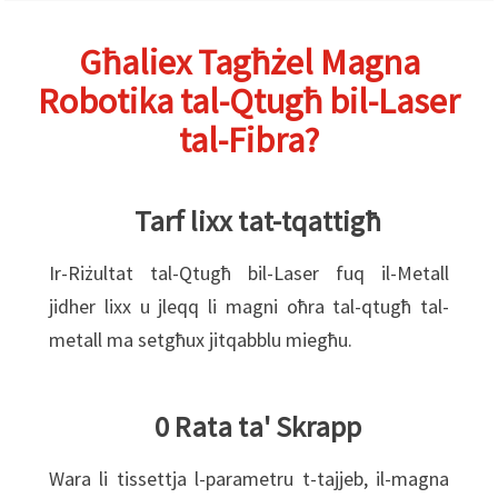
Għaliex Tagħżel Magna
Robotika tal-Qtugħ bil-Laser
tal-Fibra?
Tarf lixx tat-tqattigħ
Ir-Riżultat tal-Qtugħ bil-Laser fuq il-Metall
jidher lixx u jleqq li magni oħra tal-qtugħ tal-
metall ma setgħux jitqabblu miegħu.
0 Rata ta' Skrapp
Wara li tissettja l-parametru t-tajjeb, il-magna