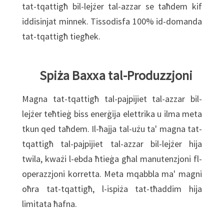
tat-tqattigħ bil-lejżer tal-azzar se taħdem kif
iddisinjat minnek. Tissodisfa 100% id-domanda
tat-tqattigħ tiegħek.
Spiża Baxxa tal-Produzzjoni
Magna tat-tqattigħ tal-pajpijiet tal-azzar bil-
lejżer teħtieġ biss enerġija elettrika u ilma meta
tkun qed taħdem. Il-ħajja tal-użu ta' magna tat-
tqattigħ tal-pajpijiet tal-azzar bil-lejżer hija
twila, kważi l-ebda ħtieġa għal manutenzjoni fl-
operazzjoni korretta. Meta mqabbla ma' magni
oħra tat-tqattigħ, l-ispiża tat-tħaddim hija
limitata ħafna.