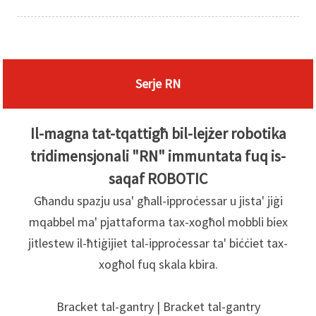
Serje RN
Il-magna tat-tqattigħ bil-lejżer robotika
tridimensjonali "RN" immuntata fuq is-
saqaf ROBOTIC
Għandu spazju usa' għall-ipproċessar u jista' jiġi
mqabbel ma' pjattaforma tax-xogħol mobbli biex
jitlestew il-ħtiġijiet tal-ipproċessar ta' biċċiet tax-
xogħol fuq skala kbira.
Bracket tal-gantry | Bracket tal-gantry