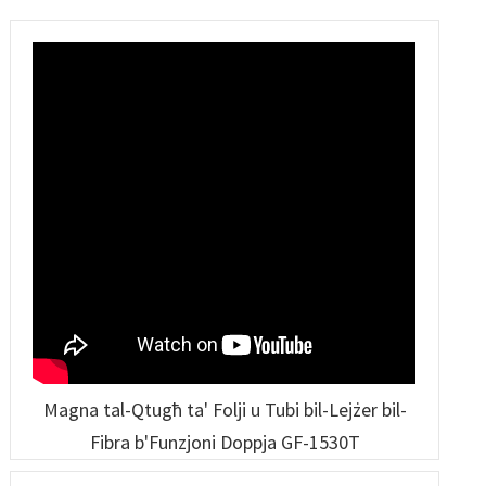
Lineari-GF-6060
Laser ta' Qawwa Għolja
Laser Robotika
Magna tal-Qtugħ ta' Folji u Tubi bil-Lejżer bil-
Fibra b'Funzjoni Doppja GF-1530T