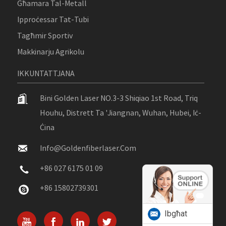
Għamara Tal-Metall
Ipproċessar Tat-Tubi
Tagħmir Sportiv
Makkinarju Agrikolu
IKKUNTATTJANA
Bini Golden Laser NO.3-3 Shiqiao 1st Road, Triq
Houhu, Distrett Ta 'Jiangnan, Wuhan, Hubei, Iċ-
Ċina
Info@goldenfiberlaser.com
+86 027 6175 01 09
+86 15802739301
Ibgħat