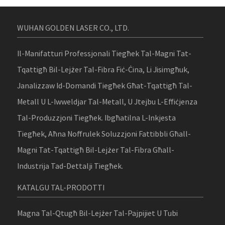
WUHAN GOLDEN LASER CO., LTD.
Il-Manifatturi Professjonali Tiegħek Tal-Magni Tat-
Tqattigħ Bil-Lejżer Tal-Fibra Fiċ-Ċina, Li Jisimgħuk,
Janalizzaw Id-Domandi Tiegħek Għat-Tqattigħ Tal-
Metall U L-Iwweldjar Tal-Metall, U Jtejbu L-Effiċjenza
Tal-Produzzjoni Tiegħek. Ibgħatilna L-Inkjesta
Tiegħek, Aħna Noffrulek Soluzzjoni Fattibbli Għall-
Magni Tat-Tqattigħ Bil-Lejżer Tal-Fibra Għall-
Industrija Tad-Dettalji Tiegħek.
KATALGU TAL-PRODOTTI
Magna Tal-Qtugħ Bil-Lejżer Tal-Pajpijiet U Tubi