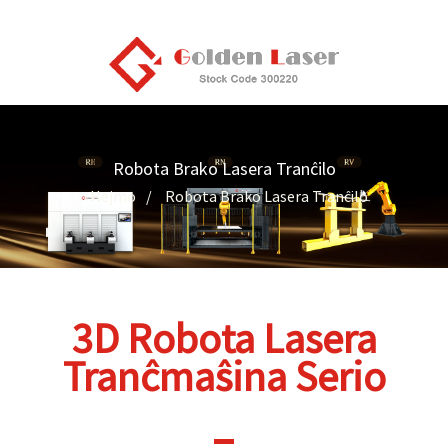
Robota Brako Lasera Tranĉilo
Hejmo
Robota Brako Lasera Tranĉilo
3D Robota Lasera
Tranĉmaŝina Serio