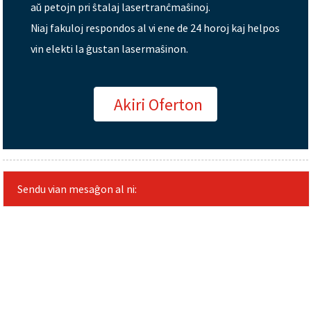
aŭ petojn pri ŝtalaj lasertranĉmaŝinoj.
Niaj fakuloj respondos al vi ene de 24 horoj kaj helpos
vin elekti la ĝustan lasermaŝinon.
Akiri Oferton
Sendu vian mesaĝon al ni: