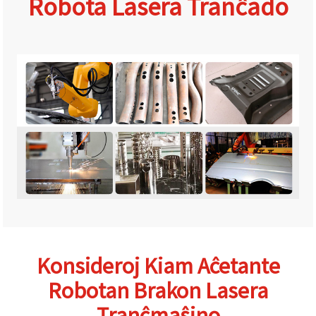
Robota Lasera Tranĉado
Konsideroj Kiam Aĉetante
Robotan Brakon Lasera
Tranĉmaŝino