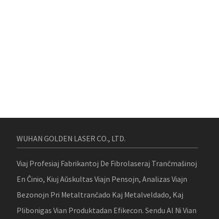
WUHAN GOLDEN LASER CO., LTD.
Viaj Profesiaj Fabrikantoj De Fibrolaseraj Tranĉmaŝinoj
En Ĉinio, Kiuj Aŭskultas Viajn Pensojn, Analizas Viajn
Bezonojn Pri Metaltranĉado Kaj Metalveldado, Kaj
Plibonigas Vian Produktadan Efikecon. Sendu Al Ni Vian