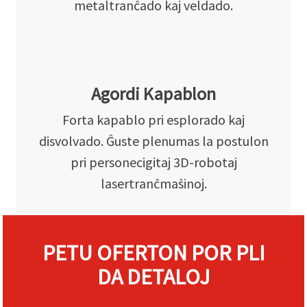
metaltranĉado kaj veldado.
Agordi Kapablon
Forta kapablo pri esplorado kaj
disvolvado. Ĝuste plenumas la postulon
pri personecigitaj 3D-robotaj
lasertranĉmaŝinoj.
PETU OFERTON POR PLI
DA DETALOJ