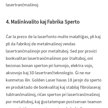
lasertranĉmaŝinoj.
4. Maŝinkvalito kaj Fabrika Sperto
Ĉar la prezo de la laserfonto multe malaltiĝas, pli kaj
pli da fabrikoj de metalmaŝinoj vendas
lasertranĉmaŝinojn por metaltuboj. Sed por provizi
bonkvalitan lasertranĉmaŝinon por ŝtaltuboj, oni
bezonas bonan sperton pri lumvojo, elektra vojo,
akvovojo kaj 3D lasertranĉteknologio. Ĝi ne nur
kunmetas ilin. Golden Laser havas 18 jarojn da sperto
en produktado de bonkvalitaj kaj stabilaj fibrolaseraj
tubtranĉmaŝinoj, riĉan sperton pri lasertranĉmaŝinoj
por metaltuboj, kaj ĝustatempan postservan teamon