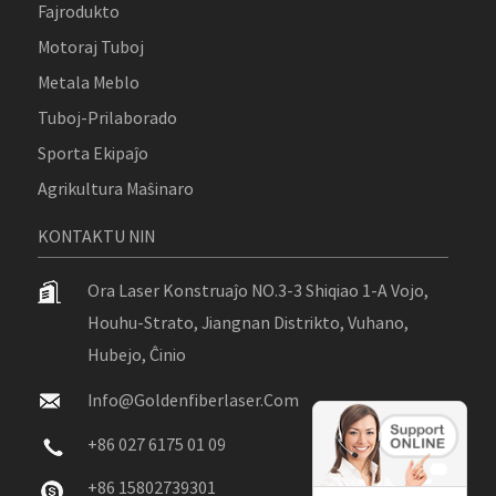
Fajrodukto
Motoraj Tuboj
Metala Meblo
Tuboj-Prilaborado
Sporta Ekipaĵo
Agrikultura Maŝinaro
KONTAKTU NIN
Ora Laser Konstruaĵo NO.3-3 Shiqiao 1-A Vojo,
Houhu-Strato, Jiangnan Distrikto, Vuhano,
Hubejo, Ĉinio
Info@goldenfiberlaser.com
+86 027 6175 01 09
+86 15802739301