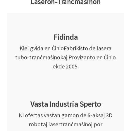
Laseron-Tranĉmaŝinon
Fidinda
Kiel gvida en Ĉinio
Fabrikisto de lasera
tubo-tranĉmaŝino
kaj Provizanto en Ĉinio
ekde 2005.
Vasta Industria Sperto
Ni ofertas vastan gamon de 6-aksaj 3D
robotaj lasertranĉmaŝinoj por