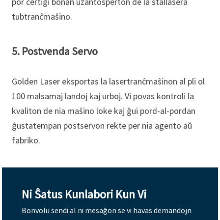
por certigi bonan uzantosperton de la ŝtallasera
tubtranĉmaŝino.
5. Postvenda Servo
Golden Laser eksportas la lasertranĉmaŝinon al pli ol
100 malsamaj landoj kaj urboj. Vi povas kontroli la
kvaliton de nia maŝino loke kaj ĝui pord-al-pordan
ĝustatempan postservon rekte per nia agento aŭ
fabriko.
Ni Ŝatus Kunlabori Kun Vi
Bonvolu sendi al ni mesaĝon se vi havas demandojn