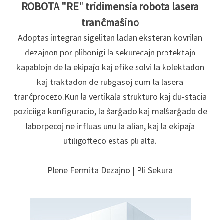
ROBOTA "RE" tridimensia robota lasera
tranĉmaŝino
Adoptas integran sigelitan ladan eksteran kovrilan
dezajnon por plibonigi la sekurecajn protektajn
kapablojn de la ekipaĵo kaj efike solvi la kolektadon
kaj traktadon de rubgasoj dum la lasera
tranĉprocezo.
Kun la vertikala strukturo kaj du-stacia
poziciiga konfiguracio, la ŝarĝado kaj malŝarĝado de
laborpecoj ne influas unu la alian, kaj la ekipaĵa
utiligofteco estas pli alta.
Plene Fermita Dezajno | Pli Sekura