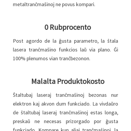
metaltranĉmaŝinoj ne povus kompari.
0 Rubprocento
Post agordo de la ĝusta parametro, la ŝtala
lasera tranĉmaŝino funkcios laŭ via plano. Ĝi
100% plenumos vian tranĉbezonon.
Malalta Produktokosto
Ŝtaltubaj laseraj tranĉmaŝinoj bezonas nur
elektron kaj akvon dum funkciado. La vivdaŭro
de ŝtaltubaj laseraj tranĉmaŝinoj estas longa,
preskaŭ ne necesas prizorgado por ĝusta
funkciado. Kompare kun aliaj tranĉmaŝinoj, la