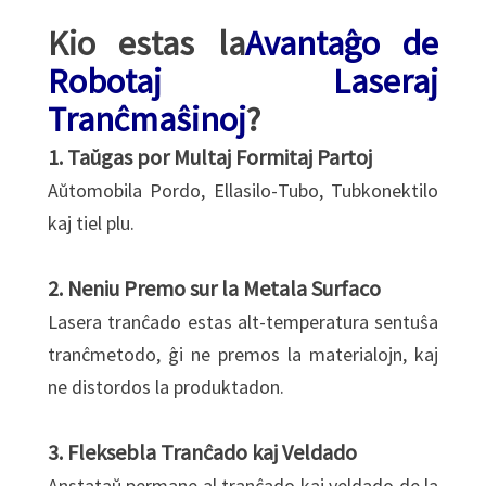
Kio estas la
Avantaĝo de
Robotaj Laseraj
Tranĉmaŝinoj
?
1. Taŭgas por Multaj Formitaj Partoj
Aŭtomobila Pordo, Ellasilo-Tubo, Tubkonektilo
kaj tiel plu.
2. Neniu Premo sur la Metala Surfaco
Lasera tranĉado estas alt-temperatura sentuŝa
tranĉmetodo, ĝi ne premos la materialojn, kaj
ne distordos la produktadon.
3. Fleksebla Tranĉado kaj Veldado
Anstataŭ permane al tranĉado kaj veldado de la