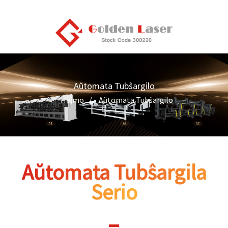
Aŭtomata Tubŝargilo
Hejmo
Aŭtomata Tubŝargilo
Aŭtomata Tubŝargila
Serio