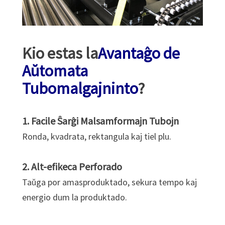
Kio estas la
Avantaĝo de
Aŭtomata
Tubo
malgajninto
?
1. Facile Ŝarĝi Malsamformajn Tubojn
Ronda, kvadrata, rektangula kaj tiel plu.
2. Alt-efikeca Perforado
Taŭga por amasproduktado, sekura tempo kaj
energio dum la produktado.