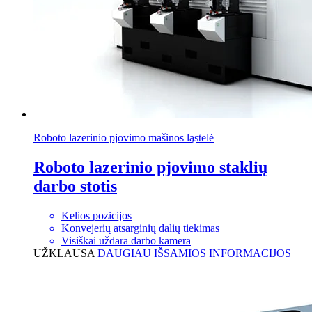
Roboto lazerinio pjovimo mašinos ląstelė
Roboto lazerinio pjovimo staklių
darbo stotis
Kelios pozicijos
Konvejerių atsarginių dalių tiekimas
Visiškai uždara darbo kamera
UŽKLAUSA
DAUGIAU IŠSAMIOS INFORMACIJOS