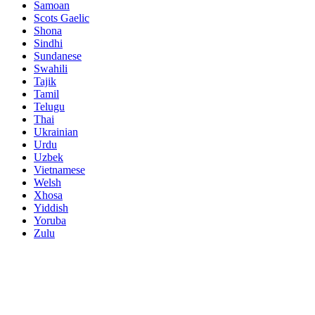
Samoan
Scots Gaelic
Shona
Sindhi
Sundanese
Swahili
Tajik
Tamil
Telugu
Thai
Ukrainian
Urdu
Uzbek
Vietnamese
Welsh
Xhosa
Yiddish
Yoruba
Zulu