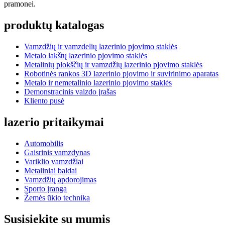
pramonei.
produktų katalogas
Vamzdžių ir vamzdelių lazerinio pjovimo staklės
Metalo lakštų lazerinio pjovimo staklės
Metalinių plokščių ir vamzdžių lazerinio pjovimo staklės
Robotinės rankos 3D lazerinio pjovimo ir suvirinimo aparatas
Metalo ir nemetalinio lazerinio pjovimo staklės
Demonstracinis vaizdo įrašas
Kliento pusė
lazerio pritaikymai
Automobilis
Gaisrinis vamzdynas
Variklio vamzdžiai
Metaliniai baldai
Vamzdžių apdorojimas
Sporto įranga
Žemės ūkio technika
Susisiekite su mumis