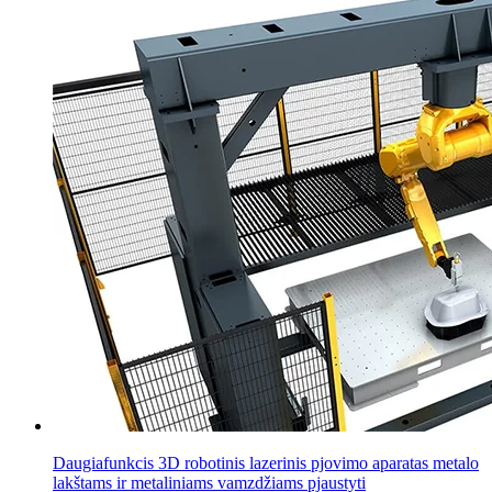
Daugiafunkcis 3D robotinis lazerinis pjovimo aparatas metalo
lakštams ir metaliniams vamzdžiams pjaustyti