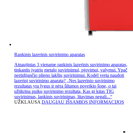
Rankinis lazerinis suvirinimo aparatas
Atnaujintas 3 viename rankinis lazerinis suvirinimo aparatas,
tinkantis įvairių metalų suvirinimui, pjovimui, valymui. Ypač
nerūdijančio plieno lakštų suvirinimui. Kodėl verta naudoti
lazerinį suvirinimo aparatą? „Nes lazerinio suvirinimo
rezultatas yra lygus ir nėra šilumos poveikio šone, o tai
užtikrina puikų suvirinimo rezultatą. Kas gi kitas TIG
suvirinimas, lankinis suvirinimas, litavimas negali...“
UŽKLAUSA
DAUGIAU IŠSAMIOS INFORMACIJOS