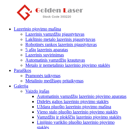
Lazerinio pjovimo mašina
Lazerinis vamzdžių pjaustytuvas
Lakštinio metalo lazerinis pjaustytuvas
Robotinės rankos lazerinis pjaustytuvas
5 ašių lazerinis aparatas
Lazerinis suvirinimas
Automatinis vamzdžių krautuvas
Metalo ir nemetalinio lazerinio pjovimo staklės
Paraiškos
Pramonės taikymas
Metalinių medžiagų pritaikymas
Galerija
Vaizdo įrašas
Automatinis vamzdžių lazerinio pjovimo aparatas
Didelės galios lazerinio pjovimo staklės
Uždara pluošto lazerinio pjovimo mašina
Vieno stalo pluošto lazerinio pjovimo staklės
Vamzdžių ir plokščių lazerinio pjovimo staklės
Linijinio variklio pluošto lazerinio pjovimo
staklės