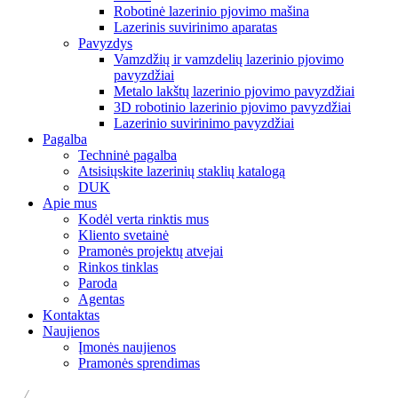
Robotinė lazerinio pjovimo mašina
Lazerinis suvirinimo aparatas
Pavyzdys
Vamzdžių ir vamzdelių lazerinio pjovimo
pavyzdžiai
Metalo lakštų lazerinio pjovimo pavyzdžiai
3D robotinio lazerinio pjovimo pavyzdžiai
Lazerinio suvirinimo pavyzdžiai
Pagalba
Techninė pagalba
Atsisiųskite lazerinių staklių katalogą
DUK
Apie mus
Kodėl verta rinktis mus
Kliento svetainė
Pramonės projektų atvejai
Rinkos tinklas
Paroda
Agentas
Kontaktas
Naujienos
Įmonės naujienos
Pramonės sprendimas
/