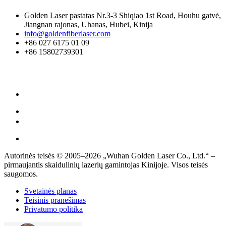
Golden Laser pastatas Nr.3-3 Shiqiao 1st Road, Houhu gatvė,
Jiangnan rajonas, Uhanas, Hubei, Kinija
info@goldenfiberlaser.com
+86 027 6175 01 09
+86 15802739301
Autorinės teisės © 2005–2026 „Wuhan Golden Laser Co., Ltd.“ –
pirmaujantis skaidulinių lazerių gamintojas Kinijoje. Visos teisės
saugomos.
Svetainės planas
Teisinis pranešimas
Privatumo politika