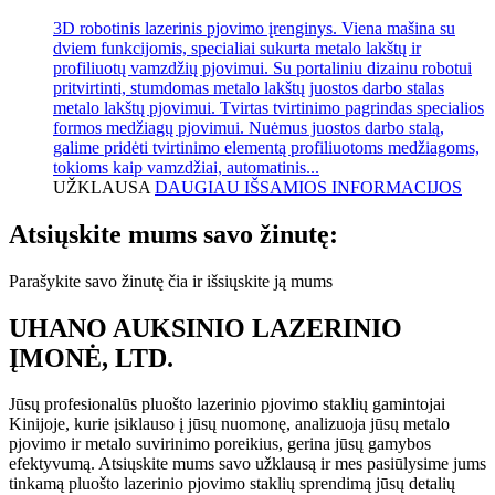
3D robotinis lazerinis pjovimo įrenginys. Viena mašina su
dviem funkcijomis, specialiai sukurta metalo lakštų ir
profiliuotų vamzdžių pjovimui. Su portaliniu dizainu robotui
pritvirtinti, stumdomas metalo lakštų juostos darbo stalas
metalo lakštų pjovimui. Tvirtas tvirtinimo pagrindas specialios
formos medžiagų pjovimui. Nuėmus juostos darbo stalą,
galime pridėti tvirtinimo elementą profiliuotoms medžiagoms,
tokioms kaip vamzdžiai, automatinis...
UŽKLAUSA
DAUGIAU IŠSAMIOS INFORMACIJOS
Atsiųskite mums savo žinutę:
Parašykite savo žinutę čia ir išsiųskite ją mums
UHANO AUKSINIO LAZERINIO
ĮMONĖ, LTD.
Jūsų profesionalūs pluošto lazerinio pjovimo staklių gamintojai
Kinijoje, kurie įsiklauso į jūsų nuomonę, analizuoja jūsų metalo
pjovimo ir metalo suvirinimo poreikius, gerina jūsų gamybos
efektyvumą. Atsiųskite mums savo užklausą ir mes pasiūlysime jums
tinkamą pluošto lazerinio pjovimo staklių sprendimą jūsų detalių