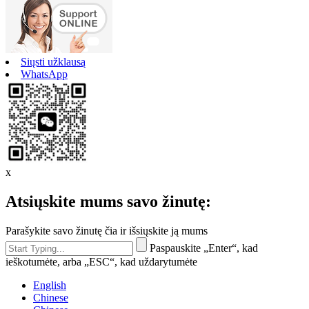
Siųsti užklausą
WhatsApp
x
Atsiųskite mums savo žinutę:
Parašykite savo žinutę čia ir išsiųskite ją mums
Paspauskite „Enter“, kad
ieškotumėte, arba „ESC“, kad uždarytumėte
English
Chinese