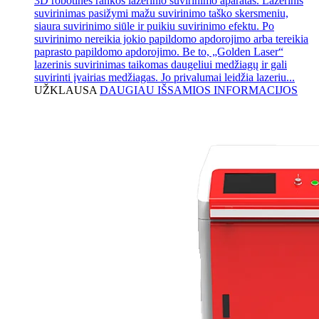
3D robotinės rankos lazerinio suvirinimo aparatas. Lazerinis
suvirinimas pasižymi mažu suvirinimo taško skersmeniu,
siaura suvirinimo siūle ir puikiu suvirinimo efektu. Po
suvirinimo nereikia jokio papildomo apdorojimo arba tereikia
paprasto papildomo apdorojimo. Be to, „Golden Laser“
lazerinis suvirinimas taikomas daugeliui medžiagų ir gali
suvirinti įvairias medžiagas. Jo privalumai leidžia lazeriu...
UŽKLAUSA
DAUGIAU IŠSAMIOS INFORMACIJOS