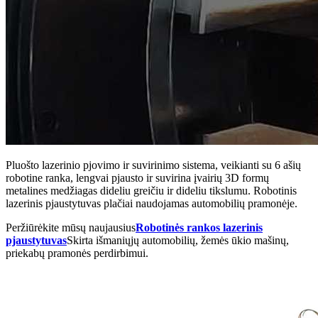
Pluošto lazerinio pjovimo ir suvirinimo sistema, veikianti su 6 ašių
robotine ranka, lengvai pjausto ir suvirina įvairių 3D formų
metalines medžiagas dideliu greičiu ir dideliu tikslumu. Robotinis
lazerinis pjaustytuvas plačiai naudojamas automobilių pramonėje.
Peržiūrėkite mūsų naujausius
Robotinės rankos lazerinis
pjaustytuvas
Skirta išmaniųjų automobilių, žemės ūkio mašinų,
priekabų pramonės perdirbimui.