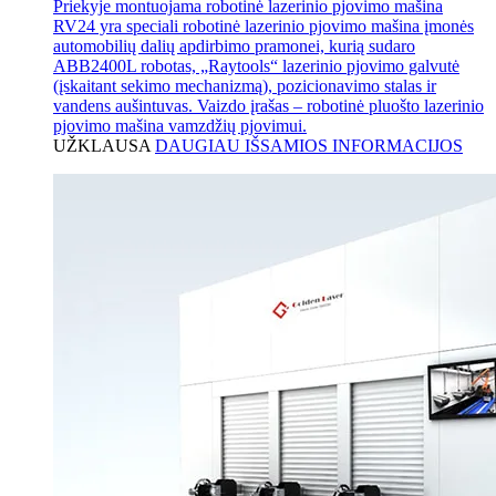
Priekyje montuojama robotinė lazerinio pjovimo mašina
RV24 yra speciali robotinė lazerinio pjovimo mašina įmonės
automobilių dalių apdirbimo pramonei, kurią sudaro
ABB2400L robotas, „Raytools“ lazerinio pjovimo galvutė
(įskaitant sekimo mechanizmą), pozicionavimo stalas ir
vandens aušintuvas. Vaizdo įrašas – robotinė pluošto lazerinio
pjovimo mašina vamzdžių pjovimui.
UŽKLAUSA
DAUGIAU IŠSAMIOS INFORMACIJOS