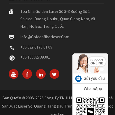
Tòa Nhà Golden Laser Số 3-3 Đường Số 1
Shiqiao, Đường Houhu, Quận Giang Nam, Vũ
Hán, Hồ Bắc, Trung Quốc
Info@goldenfiberlaser.com
+86 027 6175 01 09
+86 15802739301
Gửi yêu cầu
WhatsApp
Bản Quyền © 2005-2026 Công Ty TNHH Laser Vàng Vũ Hán - Nhà
Sản Xuất Laser Sợi Quang Hàng Đầu Trung Quốc. Mọi Quyền Được
Bảo Lưu.