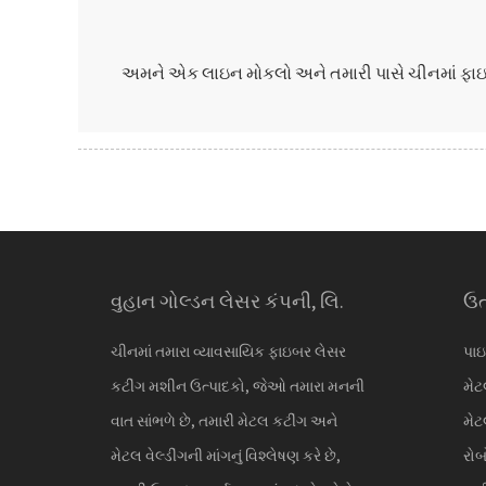
અમને એક લાઇન મોકલો અને તમારી પાસે ચીનમાં ફાઇબર
વુહાન ગોલ્ડન લેસર કંપની, લિ.
ઉત
ચીનમાં તમારા વ્યાવસાયિક ફાઇબર લેસર
પાઇ
કટીંગ મશીન ઉત્પાદકો, જેઓ તમારા મનની
મેટ
વાત સાંભળે છે, તમારી મેટલ કટીંગ અને
મેટ
મેટલ વેલ્ડીંગની માંગનું વિશ્લેષણ કરે છે,
રોબ