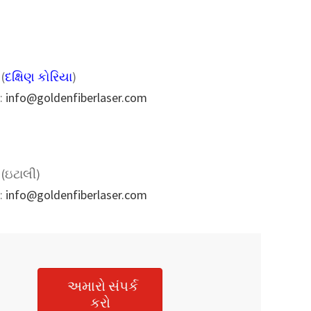
(
દક્ષિણ કોરિયા
)
:
info@goldenfiberlaser.com
(ઇટાલી)
:
info@goldenfiberlaser.com
અમારો સંપર્ક
કરો