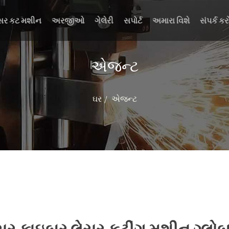
સર કટ મશીન
અરજીઓ
ગેલેરી
સપોર્ટ
અમારા વિશે
સંપર્ક કર
એજન્ટ
ઘર
એજન્ટ