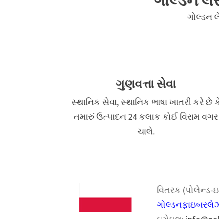
ગોલ્ડન લ
ગોલ્ડન લ
ગુણવત્તા સેવા
સ્થાનિક સેવા, સ્થાનિક ભાષા ખાતરી કરે છે ક
તમારું ઉત્પાદન 24 કલાક કોઈ વિરામ વગર
ચાલે.
વિતરક (પોલેન્ડ-ઇન
ગોલ્ડનફાઇબરલ