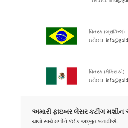
ઇમેઇલ:
info@gol
વિતરક (બ્રાઝિલ)
ઇમેઇલ:
info@gold
વિતરક (મેક્સિકો)
ઇમેઇલ:
info@gold
અમારી ફાઇબર લેસર કટીંગ મશીન એ
ચાલો સાથે મળીને કંઈક અદ્ભુત બનાવીએ.