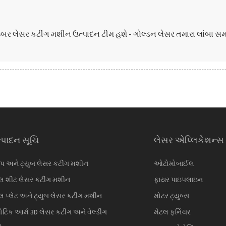
 લેસર કટીંગ મશીન ઉત્પાદન ટીમ હશે - ગોલ્ડન લેસર તમારા લાંબા સમય
્પાદન સૂચિ
લેસર એપ્લિકેશન્સ
પ અને ટ્યુબ લેસર કટીંગ મશીન
ઓટોમોબાઈલ
લ શીટ લેસર કટીંગ મશીન
ફાયર પાઇપલાઇન
લ પ્લેટ અને ટ્યુબ લેસર કટીંગ મશીન
મોટર ટ્યુબ્સ
ોટિક આર્મ 3D લેસર કટીંગ અને વેલ્ડીંગ
મેટલ ફર્નિચર