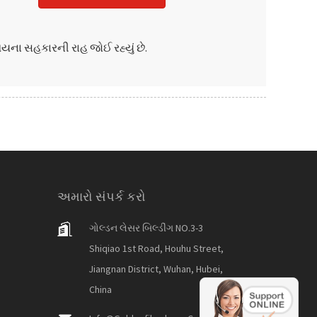
ના સહકારની રાહ જોઈ રહ્યું છે.
અમારો સંપર્ક કરો
ગોલ્ડન લેસર બિલ્ડીંગ NO.3-3
Shiqiao 1st Road, Houhu Street,
Jiangnan District, Wuhan, Hubei,
China