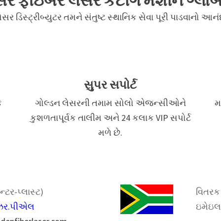
ેસર ફાઇબર લેસર કટીંગ મશીન ગ્લ
ેસર ડિસ્ટ્રીબ્યુટર તમને સંતુષ્ટ સ્થાનિક સેવા પૂરી પાડવાનો આનંદ
સુપર સપોર્ટ
ે
ગોલ્ડન લેસરની તમામ સોલો એજન્સીઓને
મ
કુશળતાપૂર્વક તાલીમ અને 24 કલાક VIP સપોર્ટ
મળે છે.
્ટર-પ્લાસ્ટ)
વિતરક 
ેઝર.પીએલ
ઇમેઇલ