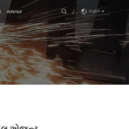
/
ો
સમાચાર
English