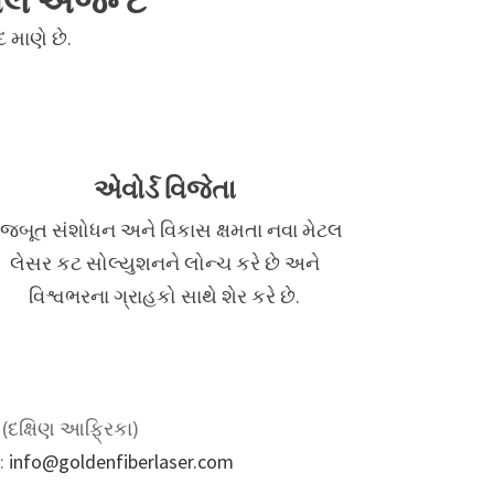
ોબલ એજન્ટ
 માણે છે.
એવોર્ડ વિજેતા
જબૂત સંશોધન અને વિકાસ ક્ષમતા નવા મેટલ
લેસર કટ સોલ્યુશનને લોન્ચ કરે છે અને
વિશ્વભરના ગ્રાહકો સાથે શેર કરે છે.
(દક્ષિણ આફ્રિકા)
:
info@goldenfiberlaser.com