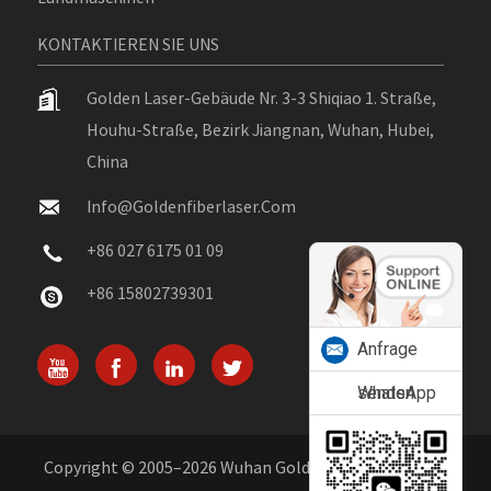
KONTAKTIEREN SIE UNS
Golden Laser-Gebäude Nr. 3-3 Shiqiao 1. Straße,
Houhu-Straße, Bezirk Jiangnan, Wuhan, Hubei,
China
Info@goldenfiberlaser.com
+86 027 6175 01 09
+86 15802739301
Anfrage
senden
WhatsApp
Copyright © 2005–2026 Wuhan Golden Laser Co., Ltd. –