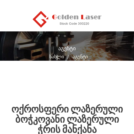
Აგენტი
Სახლი
Აგენტი
ოქროსფერი ლაზერული
ბოჭკოვანი ლაზერული
ჭრის მანქანა