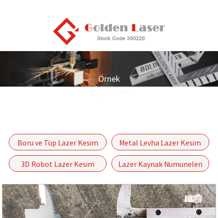
Örnek
Ev
Örnek
Boru ve Tüp Lazer Kesim
Metal Levha Lazer Kesim
Örnekleri
Örnekleri
3D Robot Lazer Kesim
Lazer Kaynak Numuneleri
Örnekleri