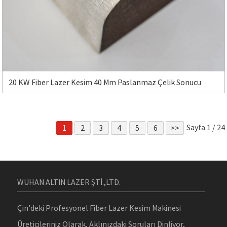
20 KW Fiber Lazer Kesim 40 Mm Paslanmaz Çelik Sonucu
Sayfa 1 / 24
1
2
3
4
5
6
>>
WUHAN ALTIN ​​LAZER ŞTİ.,LTD.
Çin'deki Profesyonel Fiber Lazer Kesim Makinesi
Üreticileriniz Olarak, Aklınızdaki Soruları Dinliyor,