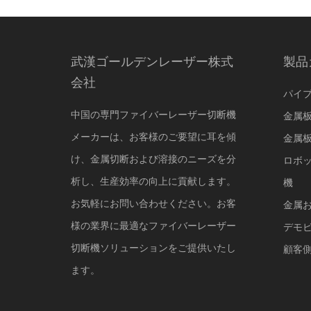
武漢ゴールデンレーザー株式
製品
会社
パイ
中国の専門ファイバーレーザー切断機
金属
メーカーは、お客様のご要望に耳を傾
金属
け、金属切断および溶接のニーズを分
ロボッ
析し、生産効率の向上に貢献します。
機
お気軽にお問い合わせください。お客
金属
様の業界に最適なファイバーレーザー
デモ
切断機ソリューションをご提供いたし
顧客
ます。