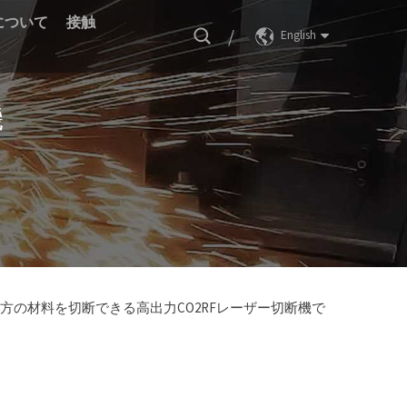
について
接触
/
English
機
の材料を切断できる高出力CO2RFレーザー切断機で