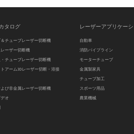
カタログ
レーザーアプリケーシ
プ＆チューブレーザー切断機
自動車
板レーザー切断機
消防パイプライン
板・チューブレーザー切断機
モーターチューブ
トアーム3Dレーザー切断・溶接
金属製家具
チューブ加工
および非金属レーザー切断機
スポーツ用品
ビデオ
農業機械
側