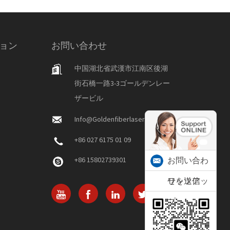
ョン
お問い合わせ
中国湖北省武漢市江南区後湖
街石橋一路3-3ゴールデンレー
ザービル
Info@goldenfiberlaser.com
+86 027 6175 01 09
+86 15802739301
お問い合わ
せを送信
ワッツアッ
プ