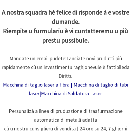
A nostra squadra hè felice di risponde à e vostre
dumande.
Riempite u furmulariu è vi cuntatteremu u più
prestu pussibule.
Mandate un email pudete:
Lanciate novi prudutti più
rapidamente cù un investimentu raghjonevule è fattibile
da
Dirittu
Macchina di taglio laser à fibra
|
Macchina di taglio di tubi
laser
|
Macchina di Saldatura Laser
Persunalizà a linea di pruduzzione di trasfurmazione
automatica di metalli adatta
cù u nostru cunsiglieru di vendita | 24 ore su 24, 7 ghjorni