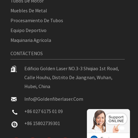
Tubos De Motor
Muebles De Metal
Procesamiento De Tubos
Equipo Deportivo
Maquinaria Agrícola
CONTÁCTENOS
Edificio Golden Laser NO.3-3 Shiqiao 1st Road,
Calle Houhu, Distrito De Jiangnan, Wuhan,
Hubei, China
Info@goldenfiberlaser.com
+86 027 6175 01 09
+86 15802739301