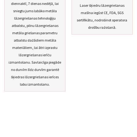
diennaktī, 7 dienas nedēļā, lai
Laser šķiedru lāzergriešanas
sniegtu jums labāko metāla
mašīna iegūst CE, FDA, SGS
lāzergriešanas tehnoloģiju
sertifikātu, nodrošinot operatora
atbalstu, pilnu lāzergriešanas
drošību ražošanā.
metāla griešanas parametru
atbalstu dažādiem metāla
materiāliem, lai ātri izprastu
lāzergriešanas ierīču
izmantošanu. Savlaicīga piegāde
no durvīm līdz durvīm garantē
šķiedras lāzergriešanas ierīces
labu izmantošanu.