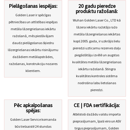
Pielāgošanas iespējas:
20 gadu pieredze
produktu ražošanā:
Golden Laser ir spēcīgas
Wuhan Golden Laser Co., LTD kā
pētniecības un attīstības iespējas
lāzera iekārtu ražotājs ražo
metāla lāzergriešanas iekārtu
metāla lāzergriešanas iekārtas
ražošanā, mēs piedāvājam
kopš 2005. gada, ir uzkrājis lielu
daudz pielāgošanas šķiedru
pieredzi uzticamu rezerves daļu
lāzergriešanas iekārtu risinājumu
piegādātāju izvēlē un augstas
dažādiem metālapstrādes,
kvalitātes metāla lāzergriešanas
ražošanas, konstrukciju nozares
iekārtu ražošanā. Stingra
klientiem.
kvalitātes kontroles sistēma
nodrošina labu lietošanas
pieredzi.
Pēc apkalpošanas
CE | FDA sertifikācija:
spējas:
Atbilstoši dažādu valstu importa
Golden Laser Service komanda
pieprasījumam, īpaši eiro un ASV
būs tiešsaistē 24 stundas
tirgus pieprasījumam, Golden