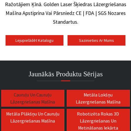
Ražotājiem Ķīnā. Golden Laser Šķiedras Lāzergriešanas
Mašīna Apstiprina Vai Pārsniedz CE | FDA | SGS Nozares
Standartus.
Lejupielādēt Katalogu
Sazinieties Ar Mums
Jaunākās Produktu Sērijas
Cauruļu Un Cauruļu
Metāla Lokšņu
Lāzergriešanas Mašīna
Lāzergriešanas Mašīna
Metāla Plākšņu Un Cauruļu
Robotizēta Rokas 3D
Lāzergriešanas Mašīna
Lāzergriešanas Un
Metināšanas Iekārta