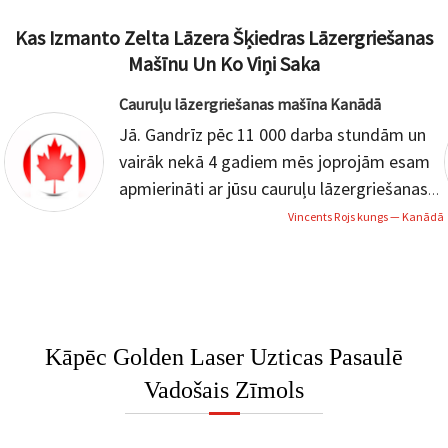
Kas Izmanto Zelta Lāzera Šķiedras Lāzergriešanas
Mašīnu Un Ko Viņi Saka
Cauruļu lāzergriešanas mašīna Kanādā
Jā. Gandrīz pēc 11 000 darba stundām un
vairāk nekā 4 gadiem mēs joprojām esam
apmierināti ar jūsu cauruļu lāzergriešanas
iekārtu.
Es jūs informēšu, ja būs
Vincents Rojs kungs — Kanādā
nepieciešama papildu informācija par jūsu
lāzergriešanas iekārtu. Paldies.
Kāpēc Golden Laser Uzticas Pasaulē
Vadošais Zīmols