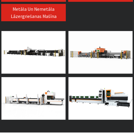
Metāla Un Nemetāla
Lāzergriešanas Mašīna