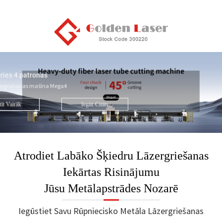
Lieljaudas šķiedru lāzergriešanas mašīna
M sērija
ries 4 patronas
Uzlabota lāzergriešanas efekt
āzergriešanas mašīna Mega4
mm. Liela jauda paplašina jūs
metālapstrādes nozarē.
tīt Vairāk
Iegūt
Citāts
Ska
Atrodiet Labāko Šķiedru Lāzergriešanas
Iekārtas Risinājumu
Jūsu Metālapstrādes Nozarē
Iegūstiet Savu Rūpniecisko Metāla Lāzergriešanas