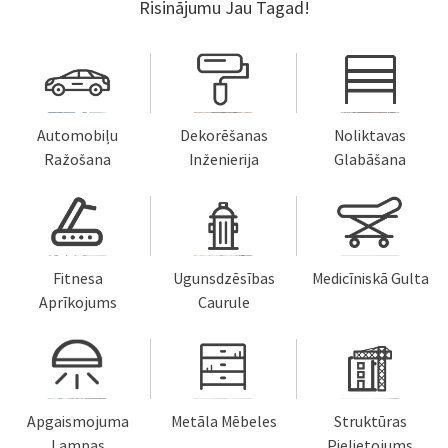
Risinājumu Jau Tagad!
Automobiļu
Dekorēšanas
Noliktavas
Ražošana
Inženierija
Glabāšana
Fitnesa
Ugunsdzēsības
Medicīniskā Gulta
Aprīkojums
Caurule
Apgaismojuma
Metāla Mēbeles
Struktūras
Lampas
Pielietojums