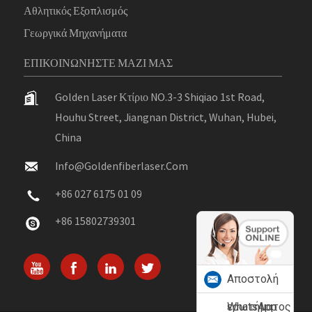
Αθλητικός Εξοπλισμός
Γεωργικά Μηχανήματα
ΕΠΙΚΟΙΝΩΝΉΣΤΕ ΜΑΖΊ ΜΑΣ
Golden Laser Κτίριο NO.3-3 Shiqiao 1st Road,
Houhu Street, Jiangnan District, Wuhan, Hubei,
China
Info@goldenfiberlaser.com
+86 027 6175 01 09
+86 15802739301
Αποστολή
ερωτήματος
WhatsApp