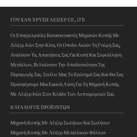
ΓΟΥΧΑΝ ΧΡΥΣΗ ΛΕΙΖΕΡ CO., LTD.
Οι Επαγγελματίες Κατασκευαστές Μηχανών Κοπής Με
Λέιζερ Ινών Στην Κίνα, Οι Οποίοι Ακούν Τη Γνώμη Σας,
Αναλύουν Τις Απαιτήσεις Σας Για Κοπή Και Συγκόλληση
Μετάλλων, Βελτιώνουν Την Αποδοτικότητα Της
Παραγωγής Σας. Στείλτε Μας Το Ερώτημά Σας Και Θα Σας
Προσφέρουμε Μια Εφικτή Λύση Για Τη Μηχανή Κοπής
Με Λέιζερ Ινών Στον Κλάδο Των Λεπτομερειών Σας.
ΚΑΤΆΛΟΓΟΣ ΠΡΟΪΌΝΤΩΝ
Μηχανή Κοπής Με Λέιζερ Σωλήνων Και Σωλήνων
Μηχανή Κοπής Με Λέιζερ Μεταλλικών Φύλλων