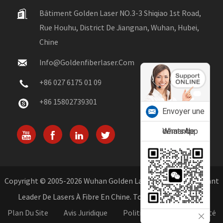
Bâtiment Golden Laser NO.3-3 Shiqiao 1st Road,
Rue Houhu, District De Jiangnan, Wuhan, Hubei,
Chine
Info@goldenfiberlaser.com
+86 027 6175 01 09
+86 15802739301
Envoyer une
demande
WhatsApp
Copyright © 2005-2026 Wuhan Golden Laser Co., Ltd. - Fabricant
Leader De Lasers À Fibre En Chine. Tous Droits Réservés.
Plan Du Site
Avis Juridique
Politique De Confidentialité