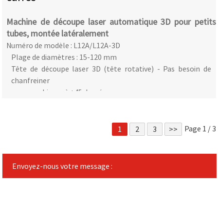
Machine de découpe laser automatique 3D pour petits
tubes, montée latéralement
Numéro de modèle : L12A/L12A-3D
Plage de diamètres : 15-120 mm
Tête de découpe laser 3D (tête rotative) - Pas besoin de
chanfreiner
coupe en biseau à ±45 degrés
Fonction de dessin libre
Page 1 / 3
1
2
3
>>
Envoyez-nous votre message :