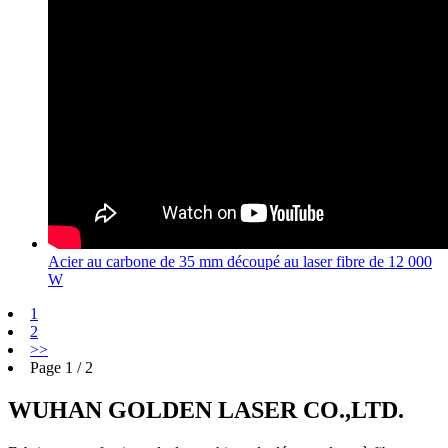
Acier au carbone de 35 mm découpé au laser fibre de 12 000
W
1
2
>>
Page 1 / 2
WUHAN GOLDEN LASER CO.,LTD.