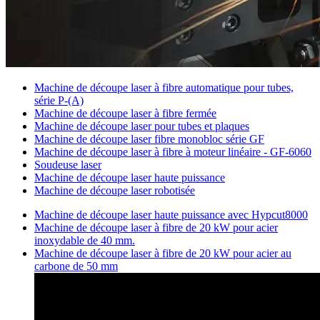
Machine de découpe laser à fibre automatique pour tubes,
série P-(A)
Machine de découpe laser à fibre fermée
Machine de découpe laser pour tubes et plaques
Machine de découpe laser fibre monobloc série GF
Machine de découpe laser à fibre à moteur linéaire - GF-6060
Soudeuse laser
Machine de découpe laser haute puissance
Machine de découpe laser robotisée
Machine de découpe laser haute puissance avec Hypcut8000
Machine de découpe laser à fibre de 20 kW pour acier
inoxydable de 40 mm.
Machine de découpe laser à fibre de 20 kW pour acier au
carbone de 50 mm