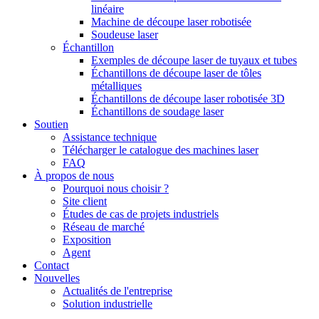
linéaire
Machine de découpe laser robotisée
Soudeuse laser
Échantillon
Exemples de découpe laser de tuyaux et tubes
Échantillons de découpe laser de tôles
métalliques
Échantillons de découpe laser robotisée 3D
Échantillons de soudage laser
Soutien
Assistance technique
Télécharger le catalogue des machines laser
FAQ
À propos de nous
Pourquoi nous choisir ?
Site client
Études de cas de projets industriels
Réseau de marché
Exposition
Agent
Contact
Nouvelles
Actualités de l'entreprise
Solution industrielle