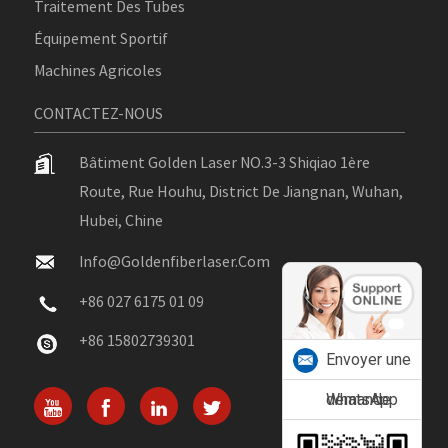
Traitement Des Tubes
Équipement Sportif
Machines Agricoles
CONTACTEZ-NOUS
Bâtiment Golden Laser NO.3-3 Shiqiao 1ère
Route, Rue Houhu, District De Jiangnan, Wuhan,
Hubei, Chine
Info@goldenfiberlaser.com
+86 027 6175 01 09
+86 15802739301
Envoyer une
demande
WhatsApp