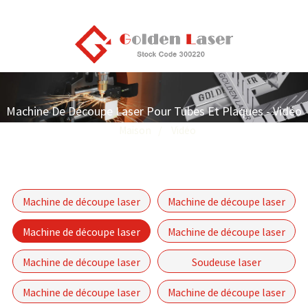
Machine De Découpe Laser Pour Tubes Et Plaques - Vidéo
Maison
Vidéo
Machine de découpe laser
Machine de découpe laser
à fibre automatique pour
à fibre fermée
Machine de découpe laser
Machine de découpe laser
tubes, série P-(A)
pour tubes et plaques
fibre monobloc série GF
Machine de découpe laser
Soudeuse laser
à fibre à moteur linéaire -
Machine de découpe laser
Machine de découpe laser