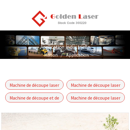
Application Industrielle
Maison
Application
Machine de découpe laser
Machine de découpe laser
pour tuyaux et tubes
de tôles métalliques
Machine de découpe et de
Machine de découpe laser
soudage laser 3D à bras
intégrée pour tubes et
robotisé
feuilles à double usage