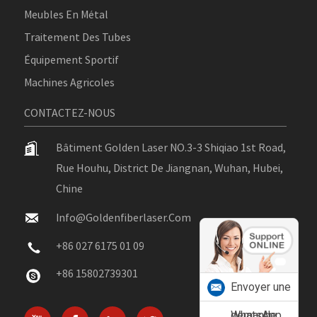
Meubles En Métal
Traitement Des Tubes
Équipement Sportif
Machines Agricoles
CONTACTEZ-NOUS
Bâtiment Golden Laser NO.3-3 Shiqiao 1st Road,
Rue Houhu, District De Jiangnan, Wuhan, Hubei,
Chine
Info@goldenfiberlaser.com
+86 027 6175 01 09
+86 15802739301
Envoyer une
demande
WhatsApp