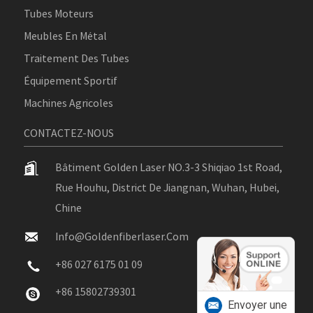
Tubes Moteurs
Meubles En Métal
Traitement Des Tubes
Équipement Sportif
Machines Agricoles
CONTACTEZ-NOUS
Bâtiment Golden Laser NO.3-3 Shiqiao 1st Road,
Rue Houhu, District De Jiangnan, Wuhan, Hubei,
Chine
Info@goldenfiberlaser.com
+86 027 6175 01 09
+86 15802739301
Envoyer une