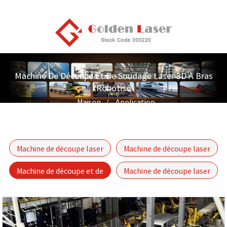
Machine De Découpe Et De Soudage Laser 3D À Bras
Robotisé
Maison
Application
Machine de découpe laser
Machine de découpe laser
pour tuyaux et tubes
de tôles métalliques
Machine de découpe et de
Machine de découpe laser
soudage laser 3D à bras
intégrée pour tubes et
robotisé
feuilles à double usage