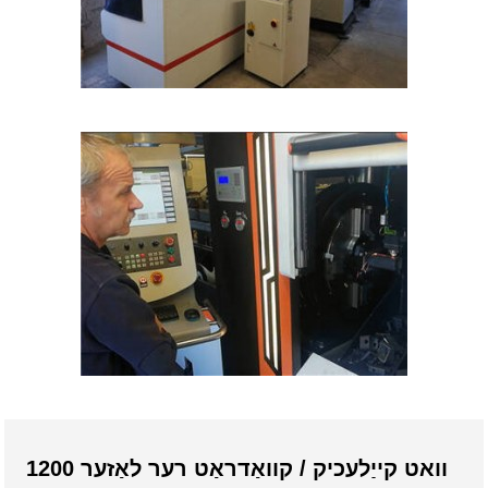
1200 וואט קייַלעכיק / קוואַדראַט רער לאַזער