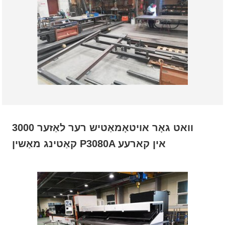
3000 וואט גאָר אויטאָמאַטיש רער לאַזער
קאַטינג מאַשין P3080A אין קארעע