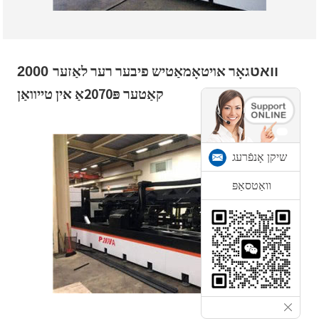
גאָר אויטאָמאַטיש פיבער רער לאַזער
2000 וואט
קאַטער פּ2070אַ אין טייוואַן
שיקן אָנפֿרעג
וואַטסאַפּ