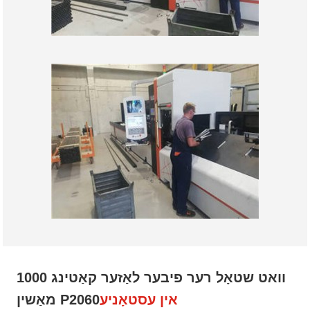
1000 וואט שטאָל רער פיבער לאַזער קאַטינג
אין עסטאָניע
מאַשין P2060