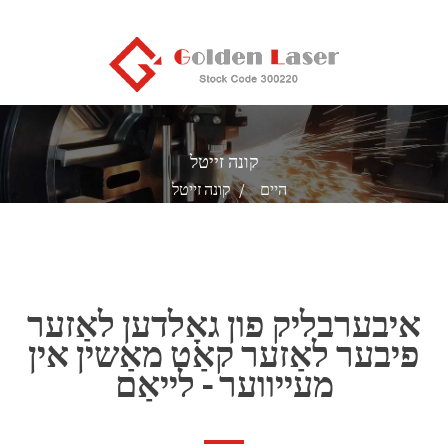
קונה זייטל
היים
קונה זייטל
איבערבליק פון גאָלדען לאַזער
פיבער לאַזער קאַט מאַשין אין
מעייווער - לייאַם