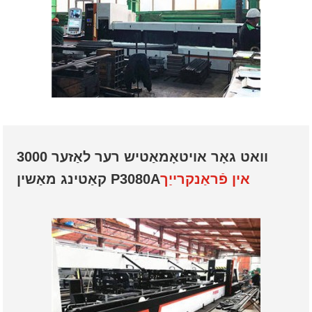
3000 וואט גאָר אויטאָמאַטיש רער לאַזער
אין פֿראַנקרייַך
קאַטינג מאַשין P3080A