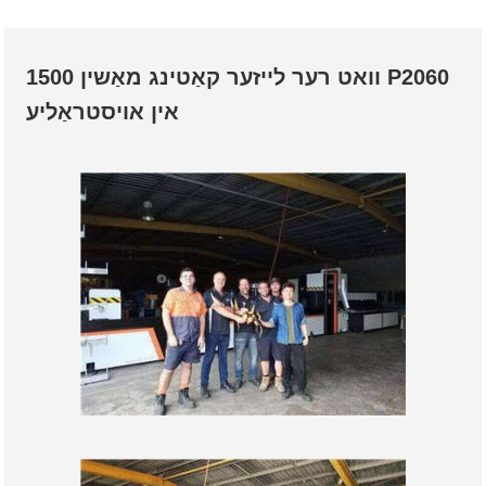
1500 וואט רער לייזער קאַטינג מאַשין P2060
אין אויסטראַליע