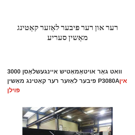
רער און רער פיבער לאַזער קאַטינג
מאַשין סעריע
3000 וואט גאָר אויטאָמאַטיש איינגעשלאָסן
אין
פיבער לאַזער רער קאַטינג מאַשין P3080A
פּוילן