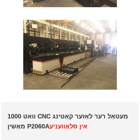
1000 וואט CNC מעטאַל רער לאַזער קאַטינג
אין סלאָוועניע
מאַשין P2060A