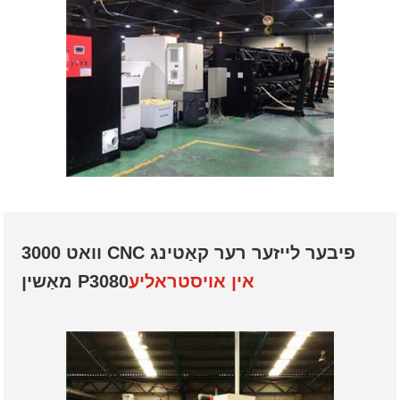
3000 וואט CNC פיבער לייזער רער קאַטינג
אין אויסטראליע
מאַשין P3080