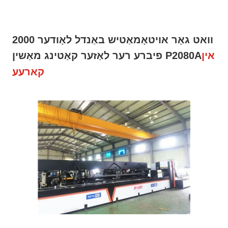
2000 וואט גאָר אויטאָמאַטיש באַנדל לאָודער
אין
פיברע רער לאַזער קאַטינג מאַשין P2080A
קארעע