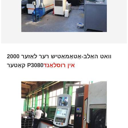
2000 וואט האַלב-אָטאָמאַטיש רער לאַזער
אין רוסלאַנד
קאַטער P3080