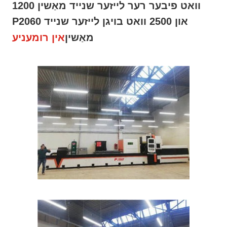
1200 וואט פיבער רער לייזער שנייד מאַשין
P2060 און 2500 וואט בויגן לייזער שנייד
מאַשין
אין רומעניע