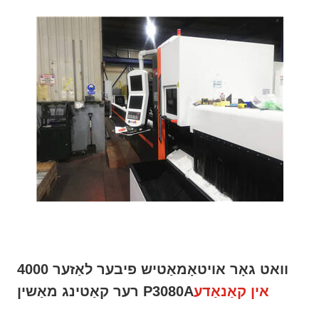
4000 וואט גאָר אויטאָמאַטיש פיבער לאַזער
אין קאַנאַדע
רער קאַטינג מאַשין P3080A