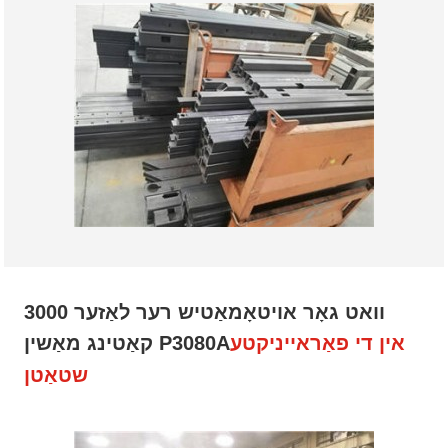
3000 וואט גאָר אויטאָמאַטיש רער לאַזער
אין די פאַראייניקטע
קאַטינג מאַשין P3080A
שטאַטן