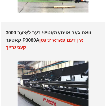
3000 וואט גאָר אויטאָמאַטיש רער לאַזער
אין דעם פאראייניגטן
קאַטער P3080A
קעניגרייך